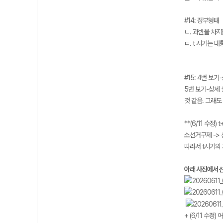
#14: 정부형태
ㄴ. 과반을 차지
ㄷ. t 시기는 
#15: 4번 보
5번 보기-상세 
것 같음. 그래도
**(6/11 수
소선거구제 -> 
따라서 t시기의 
아래 사진에서 선
+ (6/11 수