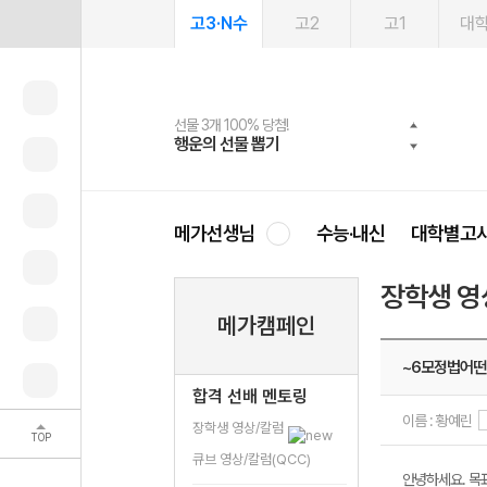
고3·N수
고2
고1
대
선물 3개 100% 당첨!
선물 100% 증정!
2027 러셀 단과
스마트러닝앱
메가패스
메가패스 수강생 무료혜택!
사회공헌 캠페인
행운의 선물 뽑기
메가스터디 X 올리브
강사 공개선발
설문 EVENT
3일 무료 체험권
메가클럽 멤버십
희망이룸 메가나눔
영
메가선생님
수능·내신
대학별고
장학생 영
메가캠페인
~6모정법어떤
합격 선배 멘토링
이름 : 황예린
장학생 영상/칼럼
TOP
큐브 영상/칼럼(QCC)
안녕하세요. 목