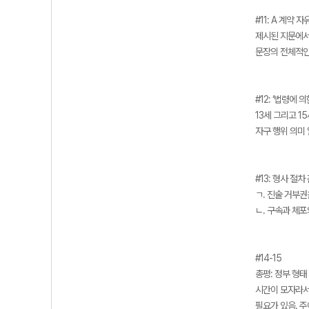
#11: A 계약 
제시된 지문에서
문장의 전체적인
#12: ‘법령에 
13세 그리고 1
자구 행위 의미
#13: 형사 절
ㄱ. 진술 거부권
ㄴ. 구속과 체포
#14-15
총평: 정부 형태
시간이 모자라서
필요가 있음. 주