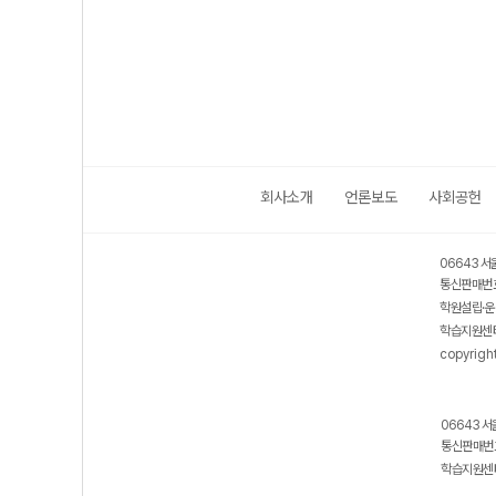
회사소개
언론보도
사회공헌
06643 서
통신판매번호
학원설립·운
학습지원센터
copyrigh
06643 서
통신판매번호
학습지원센터