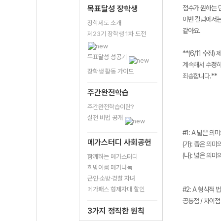
목표달성 장학생
점수가 원하는 
이번 칼럼에서는
장학제도 소개
같아요.
제23기 장학생 1차 도전
**(6/11 
목표달성 성공기
계속해서 수정하
장학생 활동 가이드
죄송합니다.**
주간완전학습
주간완전학습이란?
실천 비법 공개
#1: A 넓은 의
메가스터디 사회공헌
(가): 좁은 의
(나): 넓은 의
함께하는 메가스터디
희망이룸 메가나눔
군인·소방·경찰 자녀
메가패스 형제자매 할인
#2: A 형식적
공통점 / 차이점
3가지 정직한 원칙