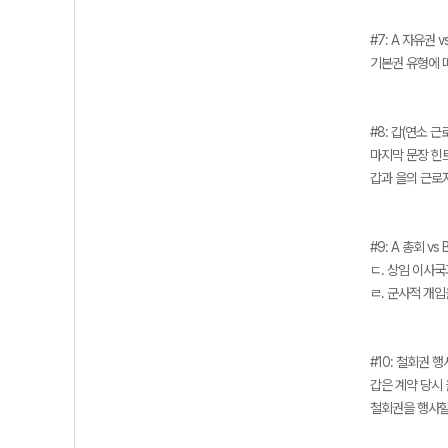
#7: A 자유권 v
기본권 유형에 
#8: 갑(연소 근
마지막 문장 힌
갑과 을의 근로자
#9: A 총회 vs
ㄷ. 상임 이사
ㄹ. 군사적 개
#10: 철회권 행
갑은 계약 당시 
철회권을 행사할