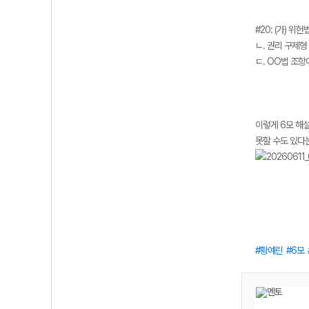
#20: (가) 위
ㄴ. 권리 구제형
ㄷ. OO법 조
이렇게 6모 해설
못할 수도 있다
황예린
6모