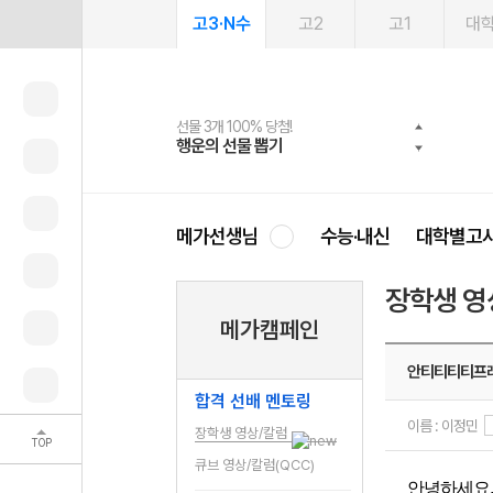
고3·N수
고2
고1
대
선물 3개 100% 당첨!
선물 100% 증정!
여름방학 스터디 캐시백
2027 러셀 단과
스마트러닝앱
메가패스
메가패스 수강생 무료혜택!
사회공헌 캠페인
행운의 선물 뽑기
메가스터디 X 올리브
메가런 썸머스쿨
강사 공개선발
설문 EVENT
3일 무료 체험권
메가클럽 멤버십
희망이룸 메가나눔
영
메가선생님
수능·내신
대학별고
장학생 영
메가캠페인
안티티티티프
합격 선배 멘토링
이름 : 이정민
장학생 영상/칼럼
TOP
큐브 영상/칼럼(QCC)
안녕하세요