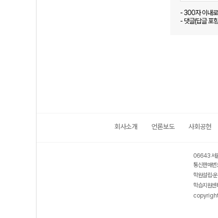
- 300자 이내
- 댓글(답글 포
회사소개
언론보도
사회공헌
06643 서
통신판매번호
학원설립·운
학습지원센터
copyrigh