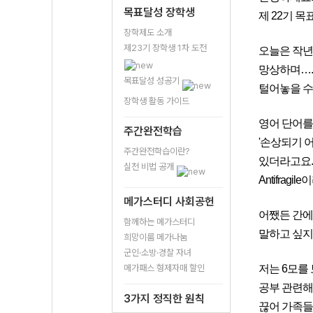
목표달성 장학생
제 22기 
장학제도 소개
제23기 장학생 1차 도전
오늘은 작년
망상하며….
목표달성 성공기
털어놓을 수
장학생 활동 가이드
영어 단어를 
주간완전학습
'손상되기 
주간완전학습이란?
있더라고요.
실천 비법 공개
Antifra
메가스터디 사회공헌
어쨌든 간에
함께하는 메가스터디
말하고 싶지
희망이룸 메가나눔
군인·소방·경찰 자녀
메가패스 형제자매 할인
저는 6모를 
공부 관련해
3가지 정직한 원칙
끊어 가족들