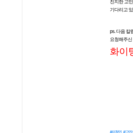
진지한 고민
기다리고 있
ps. 다음
요청해주신 
화이팅
이정민
고민