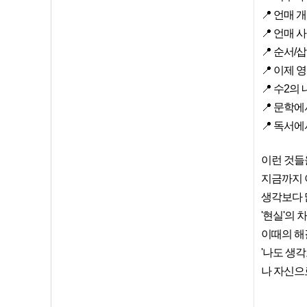
📍 언매 
📍 언매
📍 순서/
📍 이제
📍 수2의
📍 문학
📍 독서
이런 것들
지금까지 
생각보다 
'현실'의
이때의 해
'나도 생
나 자신으