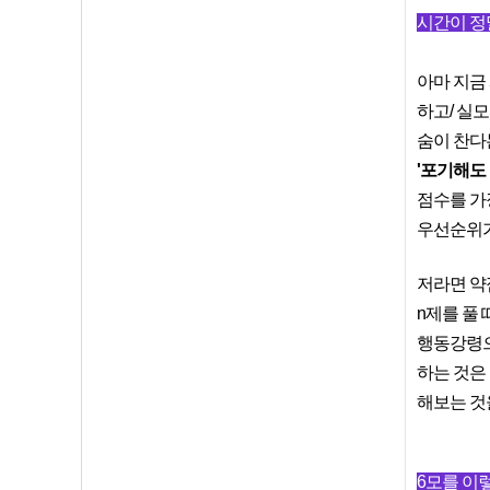
시간이 정
아마 지금
하고/ 실모
숨이 찬다
'포기해도
점수를 가
우선순위가
저라면 약
n제를 풀
행동강령으
하는 것은
해보는 것
6모를 이