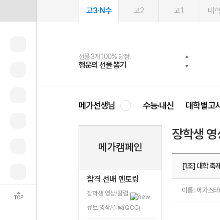
고3·N수
고2
고1
대
선물 3개 100% 당첨!
선물 100% 증정!
여름방학 스터디 캐시백
2027 러셀 단과
스마트러닝앱
메가패스
메가패스 수강생 무료혜택!
사회공헌 캠페인
행운의 선물 뽑기
메가스터디 X 올리브
메가런 썸머스쿨
강사 공개선발
설문 EVENT
3일 무료 체험권
메가클럽 멤버십
희망이룸 메가나눔
영
메가선생님
수능·내신
대학별고
장학생 영
메가캠페인
[1조] 대학 축제
합격 선배 멘토링
이름 : 메가스
장학생 영상/칼럼
TOP
큐브 영상/칼럼(QCC)