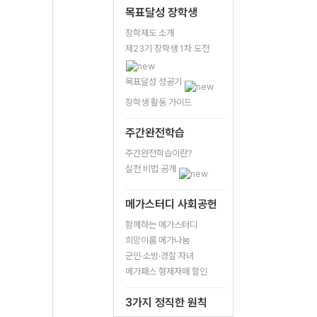
목표달성 장학생
장학제도 소개
제23기 장학생 1차 도전
목표달성 성공기
장학생 활동 가이드
주간완전학습
주간완전학습이란?
실천 비법 공개
메가스터디 사회공헌
함께하는 메가스터디
희망이룸 메가나눔
군인·소방·경찰 자녀
메가패스 형제자매 할인
3가지 정직한 원칙