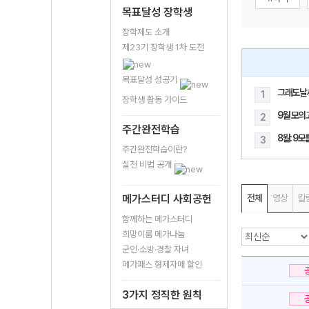
목표달성 장학생
장학제도 소개
제23기 장학생 1차 도전
목표달성 성공기
그래도날
1
장학생 활동 가이드
9월 모의
2
주간완전학습
8월: 9
3
주간완전학습이란?
실천 비법 공개
메가스터디 사회공헌
전체
영상
칼
함께하는 메가스터디
희망이룸 메가나눔
군인·소방·경찰 자녀
메가패스 형제자매 할인
3가지 정직한 원칙