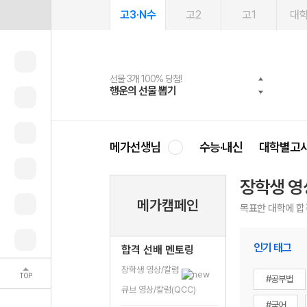
고3·N수
고2
고1
대
선물 3개 100% 당첨!
선물 100% 증정!
여름방학 스터디 캐시백
2027 러셀 단과
스마트러닝앱
메가패스
메가패스 수강생 무료혜택!
사회공헌 캠페인
행운의 선물 뽑기
메가스터디 X 올리브
메가런 썸머스쿨
강사 공개선발
설문 EVENT
3일 무료 체험권
메가클럽 멤버십
희망이룸 메가나눔
영
메가선생님
수능·내신
대학별고
장학생 영
메가캠페인
목표한 대학에 합
인기 태그
합격 선배 멘토링
장학생 영상/칼럼
TOP
#공부법
큐브 영상/칼럼(QCC)
#국어