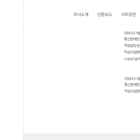
회사소개
언론보도
사회공헌
06643 서
통신판매번호
학원설립·운
학습지원센터
copyrigh
06643 서
통신판매번호
학습지원센터