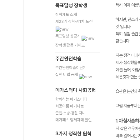
목표달성 장학생
특히 이제 여름
장학제도 소개
하지만, 잔소리
제23기 장학생 1차 도전
것 입니다.
특히 생활 습관은
목표달성 성공기
같습니다.
장학생 활동 가이드
저는 점점 나태
주간완전학습
제가 생각했을 
주간완전학습이란?
예를 들어, 아
실천 비법 공개
세운것과 만든 
메가스터디 사회공헌
습관은 본인의 
함께하는 메가스터디
그럼 지금부터는
희망이룸 메가나눔
군인·소방·경찰 자녀
메가패스 형제자매 할인
1. 아침자습
저 같은 경우에
3가지 정직한 원칙
비록 일어나는 