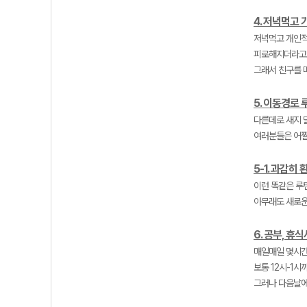
4. 저녁먹고
저녁먹고 개인적
피로해지더라고
그래서 친구를 
5. 이동경로
다른데로 새지 
여러분들은 어쩔
5-1. 과감히
이런 똑같은 루
아무래도 새로운
6. 공부, 휴
매일매일 몇시간
보통 12시-1시
그러나 다음날에