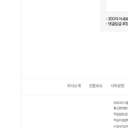
- 300자 이내
- 댓글(답글 포
회사소개
언론보도
사회공헌
06643 서
통신판매번호
학원설립·운
학습지원센터
copyrigh