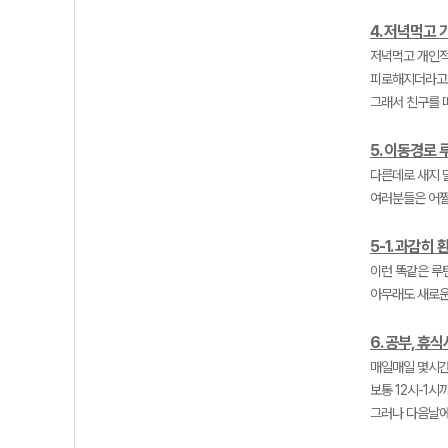
4. 저녁먹고
저녁먹고 개인적
피로해지더라고
그래서 친구를 
5. 이동경로
다른데로 새지 
여러분들은 어쩔
5-1. 과감히
이런 똑같은 루
아무래도 새로운
6. 공부, 휴
매일매일 몇시간
보통 12시-1시
그러나 다음날에