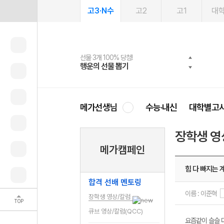
고3·N수
고2
고1
대
선물 3개 100% 당첨!
선물 100% 증정!
여름방학 스터디 캐시백
2027 러셀 단과
스마트러닝앱
메가패스
메가패스 수강생 무료혜택!
사회공헌 캠페인
행운의 선물 뽑기
메가스터디 X 올리브
메가런 썸머스쿨
강사 공개선발
설문 EVENT
3일 무료 체험권
메가클럽 멤버십
희망이룸 메가나눔
영
메가선생님
수능·내신
대학별고
장학생 영
메가캠페인
힘 다 빠지는 
합격 선배 멘토링
이름 : 이준혁
장학생 영상/칼럼
TOP
큐브 영상/칼럼(QCC)
요즘같이 슬슬 