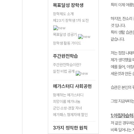
목표달성 장학생
특히 이제 여름
장학제도 소개
하지만, 잔소리
제23기 장학생 1차 도전
것 입니다.
특히 생활 습관은
목표달성 성공기
같습니다.
장학생 활동 가이드
저는 점점 나태
주간완전학습
제가 생각했을 
주간완전학습이란?
예를 들어, 아
실천 비법 공개
세운것과 만든 
메가스터디 사회공헌
습관은 본인의 
함께하는 메가스터디
그럼 지금부터는
희망이룸 메가나눔
군인·소방·경찰 자녀
메가패스 형제자매 할인
1. 아침자습
저 같은 경우에
3가지 정직한 원칙
비록 일어나는 