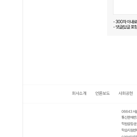
- 300자 이내
- 댓글(답글 포
회사소개
언론보도
사회공헌
06643 서
통신판매번호
학원설립·운
학습지원센터
copyrigh