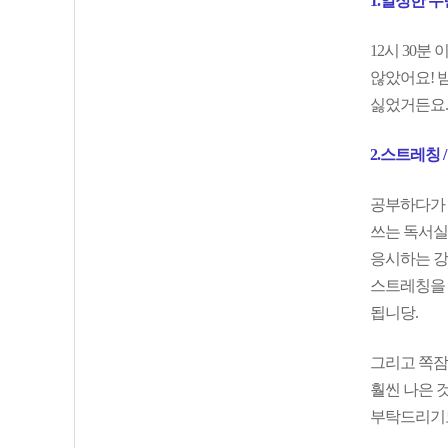
1.일정한 
12시 30
않았어요! 
싫었거든요.
2.스트레칭 
공부하다가 
쓰는 독서실
응시하는 강
스트레칭을 
됩니당.
그리고 쪽잠
훨씬 나은 
부탁드리기도