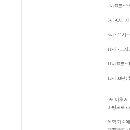
2시30분 ~ 
5시~6시 : 
6시 ~ 11시
11시 ~ 11시
11시30분 ~
12시 30분 :
6모 이후 제
바탕으로 조
독학 기숙에
계획하고 시