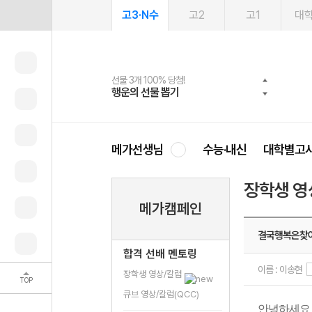
고3·N수
고2
고1
대
선물 3개 100% 당첨!
선물 100% 증정!
여름방학 스터디 캐시백
2027 러셀 단과
스마트러닝앱
메가패스
메가패스 수강생 무료혜택!
사회공헌 캠페인
행운의 선물 뽑기
메가스터디 X 올리브
메가런 썸머스쿨
강사 공개선발
설문 EVENT
3일 무료 체험권
메가클럽 멤버십
희망이룸 메가나눔
영
메가선생님
수능·내신
대학별고
장학생 영
메가캠페인
결국행복은찾
합격 선배 멘토링
이름 : 이송현
장학생 영상/칼럼
TOP
큐브 영상/칼럼(QCC)
안녕하세요 