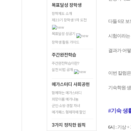
목표달성 장학생
장학제도 소개
제23기 장학생 1차 도전
다들 6모 
목표달성 성공기
시험이라는 
장학생 활동 가이드
결과가 어떻
주간완전학습
주간완전학습이란?
실천 비법 공개
이번 칼럼은
메가스터디 사회공헌
기숙학원 생
함께하는 메가스터디
희망이룸 메가나눔
군인·소방·경찰 자녀
#기숙 생활
메가패스 형제자매 할인
3가지 정직한 원칙
6시
: 기상 