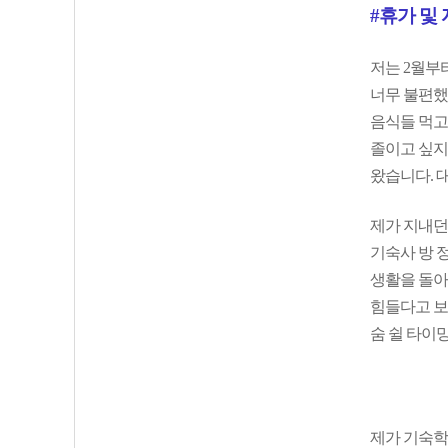
#휴가 및
저는 2월부터
너무 불편했
음식들 먹고
졸이고 싶지
왔습니다. 
제가 지내던
기숙사 방 
생활을 돌아
힘들다고 보
숨 쉴 타이
제가 기숙학