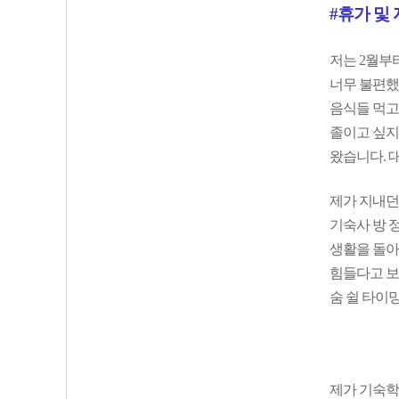
#휴가 및
저는 2월부터
너무 불편했
음식들 먹고
졸이고 싶지
왔습니다. 
제가 지내던
기숙사 방 
생활을 돌아
힘들다고 보
숨 쉴 타이
제가 기숙학