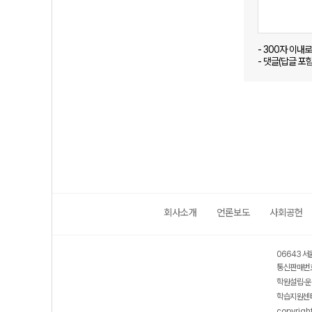
- 300자 이내
- 댓글(답글 포
회사소개
언론보도
사회공헌
06643 서
통신판매번호
학원설립·운
학습지원센터
copyrigh