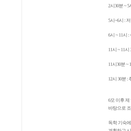
2시30분 ~ 
5시~6시 : 
6시 ~ 11시
11시 ~ 11시
11시30분 ~
12시 30분 :
6모 이후 제
바탕으로 조
독학 기숙에
계획하고 시