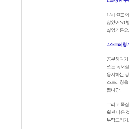
1.일정한 
12시 30
않았어요! 
싫었거든요.
2.스트레칭 
공부하다가 
쓰는 독서실
응시하는 강
스트레칭을 
됩니당.
그리고 쪽잠
훨씬 나은 
부탁드리기도