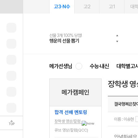
고3·N수
고2
고1
대
선물 3개 100% 당첨!
선물 100% 증정!
여름방학 스터디 캐시백
2027 러셀 단과
스마트러닝앱
메가패스
메가패스 수강생 무료혜택!
사회공헌 캠페인
행운의 선물 뽑기
메가스터디 X 올리브
메가런 썸머스쿨
강사 공개선발
설문 EVENT
3일 무료 체험권
메가클럽 멤버십
희망이룸 메가나눔
영
메가선생님
수능·내신
대학별고
장학생 영
메가캠페인
결국행복은찾
합격 선배 멘토링
이름 : 이송현
장학생 영상/칼럼
TOP
큐브 영상/칼럼(QCC)
안녕하세요 