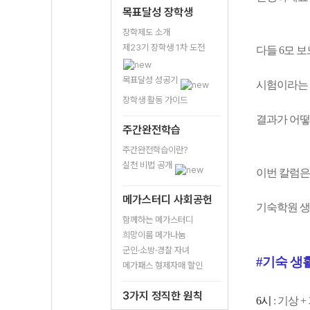
목표달성 장학생
장학제도 소개
제23기 장학생 1차 도전
다들 6모 
목표달성 성공기
시험이라는 
장학생 활동 가이드
결과가 어떻
주간완전학습
주간완전학습이란?
실천 비법 공개
이번 칼럼은
메가스터디 사회공헌
기숙학원 생
함께하는 메가스터디
희망이룸 메가나눔
군인·소방·경찰 자녀
#기숙 생활
메가패스 형제자매 할인
3가지 정직한 원칙
6시
: 기상 