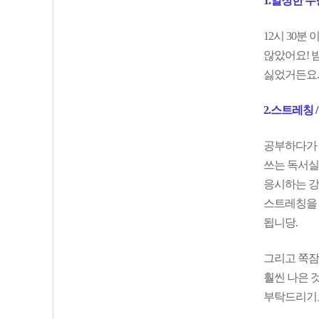
1.일정한 
12시 30
않았어요! 
싫었거든요.
2.스트레칭 
공부하다가 
쓰는 독서실
응시하는 강
스트레칭을 
됩니당.
그리고 쪽잠
훨씬 나은 
부탁드리기도