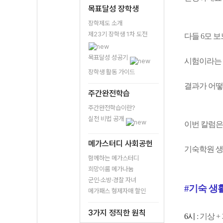
목표달성 장학생
장학제도 소개
제23기 장학생 1차 도전
다들 6모 
목표달성 성공기
시험이라는 
장학생 활동 가이드
결과가 어떻
주간완전학습
주간완전학습이란?
실천 비법 공개
이번 칼럼은
메가스터디 사회공헌
기숙학원 생
함께하는 메가스터디
희망이룸 메가나눔
군인·소방·경찰 자녀
#기숙 생활
메가패스 형제자매 할인
3가지 정직한 원칙
6시
: 기상 