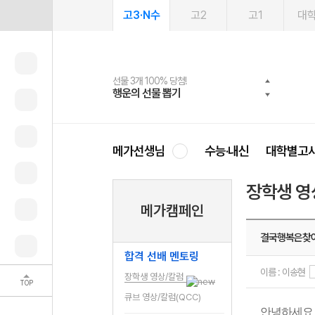
고3·N수
고2
고1
대
선물 3개 100% 당첨!
선물 100% 증정!
여름방학 스터디 캐시백
2027 러셀 단과
스마트러닝앱
메가패스
메가패스 수강생 무료혜택!
사회공헌 캠페인
행운의 선물 뽑기
메가스터디 X 올리브
메가런 썸머스쿨
강사 공개선발
설문 EVENT
3일 무료 체험권
메가클럽 멤버십
희망이룸 메가나눔
영
메가선생님
수능·내신
대학별고
장학생 영
메가캠페인
결국행복은찾
합격 선배 멘토링
이름 : 이송현
장학생 영상/칼럼
TOP
큐브 영상/칼럼(QCC)
안녕하세요 