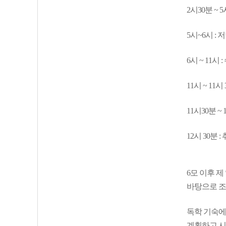
2시30분 ~ 
5시~6시 : 
6시 ~ 11시
11시 ~ 11시
11시30분 ~
12시 30분 :
6모 이후 제
바탕으로 조
독학 기숙에
계획하고 시