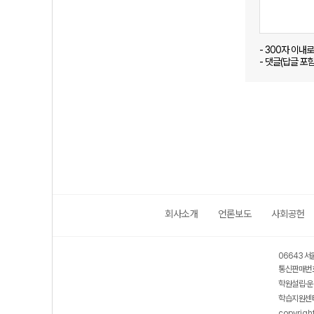
- 300자 이내
- 댓글(답글 포
회사소개
언론보도
사회공헌
06643 서
통신판매번호
학원설립·운
학습지원센터
copyrigh