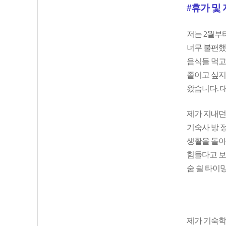
#휴가 및
저는 2월부터
너무 불편했
음식들 먹고
졸이고 싶지
왔습니다. 
제가 지내던
기숙사 방 
생활을 돌아
힘들다고 보
숨 쉴 타이
제가 기숙학