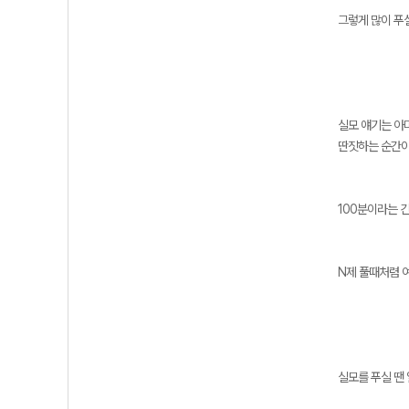
그렇게 많이 푸
실모 얘기는 아
딴짓하는 순간이
100분이라는 
N제 풀때처렴 
실모를 푸실 땐 