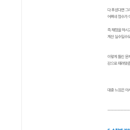
다 푸셨다면 그
어쩌네 점수가 
즉 채점을 하시고
계산 실수일수도 
이렇게 틀린 문
감으로 때려맞춘
대충 느낌은 아
---------------