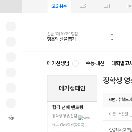
고3·N수
고2
고1
대
선물 3개 100% 당첨!
선물 100% 증정!
여름방학 스터디 캐시백
2027 러셀 단과
스마트러닝앱
메가패스
메가패스 수강생 무료혜택!
사회공헌 캠페인
행운의 선물 뽑기
메가스터디 X 올리브
메가런 썸머스쿨
강사 공개선발
설문 EVENT
3일 무료 체험권
메가클럽 멤버십
희망이룸 메가나눔
영
메가선생님
수능·내신
대학별고
장학생 영
메가캠페인
6편 : 수학노
합격 선배 멘토링
이름 : 서장원
장학생 영상/칼럼
TOP
큐브 영상/칼럼(QCC)
안녕하세요! 6