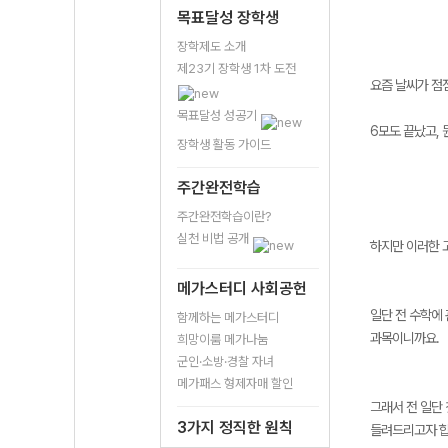
목표달성 장학생
장학제도 소개
제23기 장학생 1차 도전
요즘 날씨가 점
목표달성 성공기
6모도 끝났고,
장학생 활동 가이드
주간완전학습
주간완전학습이란?
실천 비법 공개
하지만 이러한 
메가스터디 사회공헌
일단 전 수학에
함께하는 메가스터디
과목이니까요.
희망이룸 메가나눔
군인·소방·경찰 자녀
메가패스 형제자매 할인
그래서 전 일단
3가지 정직한 원칙
들려드리고자 합