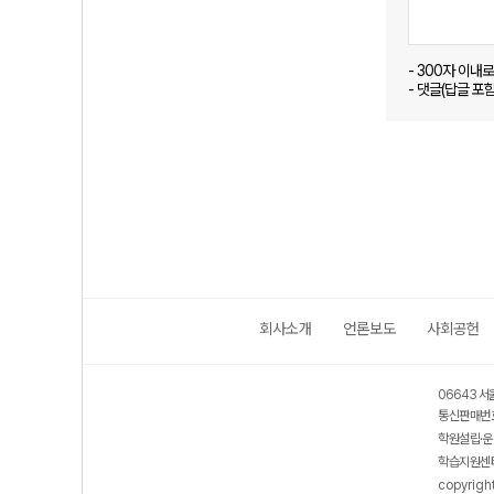
- 300자 이내
- 댓글(답글 포
회사소개
언론보도
사회공헌
06643 서
통신판매번호
학원설립·운
학습지원센터
copyrigh