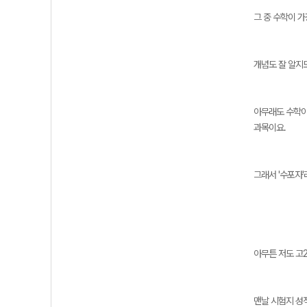
그 중 수학이 
개념도 잘 알지
아무래도 수학이
과목이요.
그래서 '수포자
아무튼 저도 고
맨날 시험지 성