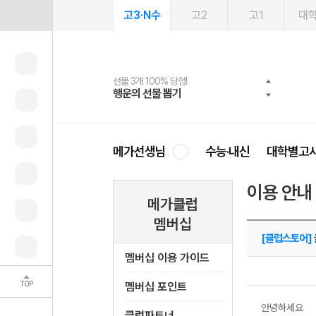
고3·N수
고2
고1
대
선물 3개 100% 당첨!
선물 100% 증정!
여름방학 스터디 캐시백
2027 러셀 단과
스마트러닝앱
메가패스
메가패스 수강생 무료혜택!
사회공헌 캠페인
행운의 선물 뽑기
메가스터디 X 올리브
메가런 썸머스쿨
강사 공개선발
설문 EVENT
3일 무료 체험권
메가클럽 멤버십
희망이룸 메가나눔
영
메가선생님
수능·내신
대학별고
이용 안내
메가클럽
멤버십
[클럽스토어]
멤버십 이용 가이드
TOP
멤버십 포인트
안녕하세요
클럽파트너