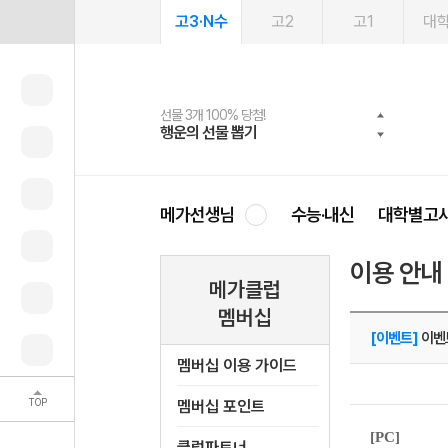
고3·N수
고2
고1
대
선물 3개 100% 당첨!
선물 100% 증정!
여름방학 스터디 캐시백
2027 러셀 단과
스마트러닝앱
메가패스
메가패스 수강생 무료혜택!
사회공헌 캠페인
행운의 선물 뽑기
메가스터디 X 올리브
메가런 썸머스쿨
강사 공개선발
설문 EVENT
3일 무료 체험권
메가클럽 멤버십
희망이룸 메가나눔
영
메가선생님
수능·내신
대학별고
이용 안내
메가클럽
멤버십
[이벤트]
이벤
멤버십 이용 가이드
TOP
멤버십 포인트
[PC]
클럽파트너