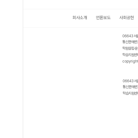
회사소개
언론보도
사회공헌
06643 서
통신판매번호
학원설립·운
학습지원센터
copyrigh
06643 서
통신판매번호
학습지원센터