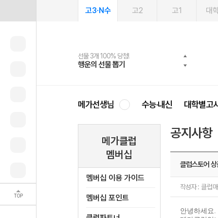
고3·N수
고2
고1
대
선물 3개 100% 당첨!
선물 100% 증정!
여름방학 스터디 캐시백
2027 러셀 단과
스마트러닝앱
메가패스
메가패스 수강생 무료혜택!
사회공헌 캠페인
행운의 선물 뽑기
메가스터디 X 올리브
메가런 썸머스쿨
강사 공개선발
설문 EVENT
3일 무료 체험권
메가클럽 멤버십
희망이룸 메가나눔
영
메가선생님
수능·내신
대학별고
공지사항
메가클럽
멤버십
클럽스토어 상
멤버십 이용 가이드
작성자 :
클럽
TOP
멤버십 포인트
안녕하세요.
클럽파트너