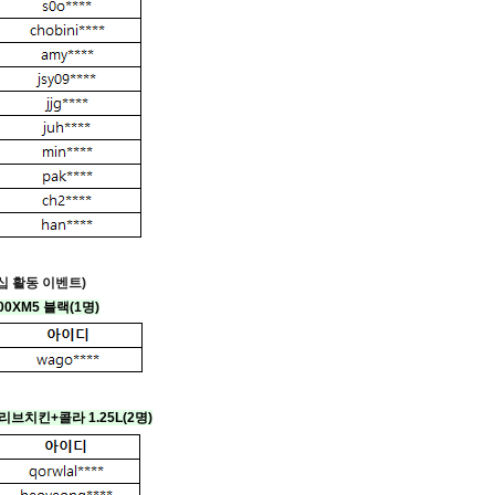
십 활동 이벤트)
00XM5 블랙(1명)
리브치킨+콜라 1.25L
(2명)