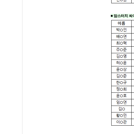
■
맘스터치 싸