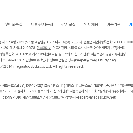
찾아오는길
제휴·단체문의
강사모집
인재채용
이용약관
개
울 서초구 효령로 321 (서초동, 덕원빌딩) 메가스터디교육(주) 대표이사 : 손성은 사업자등록번호 : 780-87-00
 : 2015-서울서초-0678
정보조회 >
신고기관명 : 서울특별시 서초구 호스팅제공자 : (주)케이티
영등록번호 : 제10176호 메가스터디원격학원
정보조회 >
신고기관명 : 서울특별시 강남교육지원청
 : 1599-1010 개인정보보호책임자 : 정보보안실 김영무
(keeper@megastudy.net)
tⓒ2014 megastudyEdu.co.,Ltd. All rights reserved.
울 서초구 효령로 321, 10층 10-1호(서초동, 메가스터디) 메가스터디교육 스토어 대표이사 : 손성은 사업자등록번호 :
 : 2026-서울서초-0769
정보조회 >
신고기관명 : 서울특별시 서초구 호스팅제공자 : (주)케이티
구매
 : 1599-1010 개인정보보호책임자 : 정보보안실 김영무
(keeper@megastudy.net)