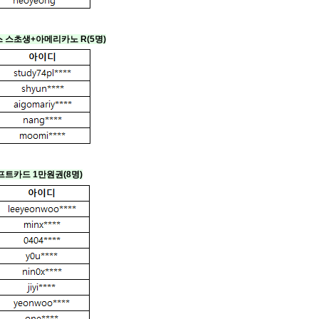
스 스초생+아메리카노 R
(5명)
기프트카드 1만원권
(8명)