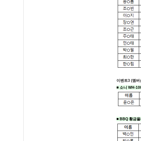
이벤트3 (멤버
■
소니 WH-10
■ BBQ 황금올