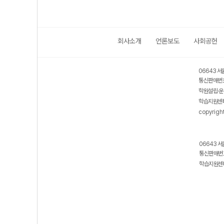
회사소개
언론보도
사회공헌
06643 서
통신판매번호
학원설립·운
학습지원센터
copyrigh
06643 서
통신판매번호
학습지원센터