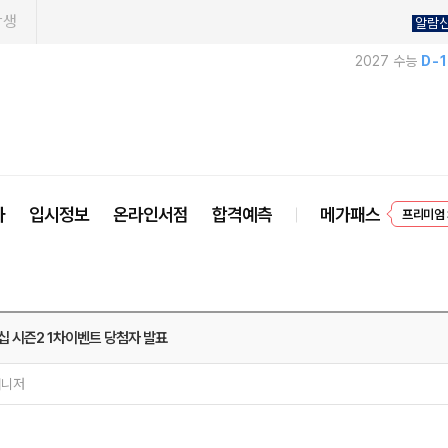
학생
알람
2027 수능
D-
프리미엄 
사
입시정보
온라인서점
합격예측
메가패스
EVEN
십 시즌2 1차이벤트 당첨자 발표
매니저