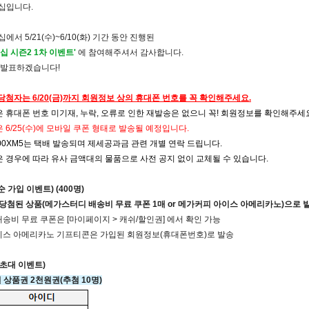
십입니다.
서 5/21(수)~6/10(화) 기간 동안 진행된
십 시즌2 1차 이벤트
'
에 참여해주셔서 감사합니다.
 발표하겠습니다!
 당첨자는 6/20(금)까지 회원정보 상의 휴대폰 번호를 꼭 확인해주세요.
메가스터디
은 휴대폰 번호 미기재, 누락, 오류로 인한 재발송은 없으니 꼭! 회원정보를 확인해주세
은 6/25(수)에 모바일 쿠폰 형태로 발송될 예정입니다.
00XM5
는 택배 발송되며
제
세공과금 관련 개별 연락 드립니다.
은 경우에 따라 유사 금액대의 물품으로 사전 공지 없이 교체될 수 있습니다.
 가입 이벤트) (400명)
수) 당첨된 상품(메가스터디 배송비 무료 쿠폰 1매 or 메가커피 아이스 아메리카노)으로 
배송비 무료 쿠폰은 [마이페이지 > 캐쉬/할인권] 에서 확인 가능
아이스 아메리카노 기프티콘은 가입된 회원정보(휴대폰번호)로 발송
 초대 이벤트)
일 상품권 2천원권(추첨 10명)