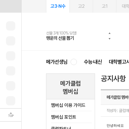
고3·N수
고2
고1
대
선물 3개 100% 당첨!
선물 100% 증정!
여름방학 스터디 캐시백
2027 러셀 단과
스마트러닝앱
메가패스
메가패스 수강생 무료혜택!
사회공헌 캠페인
행운의 선물 뽑기
메가스터디 X 올리브
메가런 썸머스쿨
강사 공개선발
설문 EVENT
3일 무료 체험권
메가클럽 멤버십
희망이룸 메가나눔
영
메가선생님
수능·내신
대학별고
공지사항
메가클럽
멤버십
메가클럽 멤버
멤버십 이용 가이드
작성자 :
클럽
TOP
멤버십 포인트
안녕하세요
클럽파트너