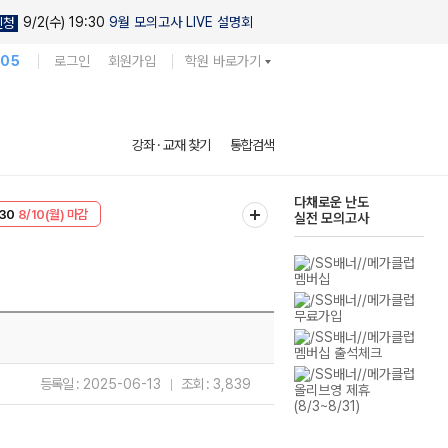
9/2(수) 19:30
9월 모의고사 LIVE 설명회
신청
105
로그인
회원가입
학원 바로가기
현우진의
강좌 · 교재 찾기
통합검색
킬링캠프 시즌1
30
8/10(월) 마감
다채로운 난도
T
8/10(월) 마감
실전 모의고사
등록일 :
2025-06-13
조회 :
3,839