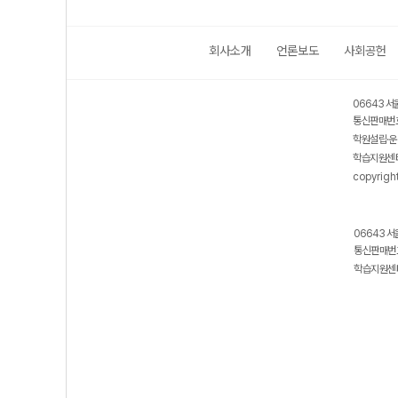
회사소개
언론보도
사회공헌
06643 서
통신판매번호
학원설립·운
학습지원센터
copyrigh
06643 서
통신판매번호
학습지원센터