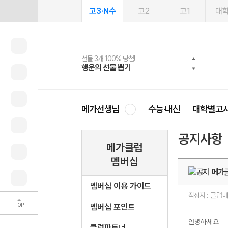
고3·N수
고2
고1
대
선물 3개 100% 당첨!
선물 100% 증정!
여름방학 스터디 캐시백
2027 러셀 단과
스마트러닝앱
메가패스
메가패스 수강생 무료혜택!
사회공헌 캠페인
행운의 선물 뽑기
메가스터디 X 올리브
메가런 썸머스쿨
강사 공개선발
설문 EVENT
3일 무료 체험권
메가클럽 멤버십
희망이룸 메가나눔
영
메가선생님
수능·내신
대학별고
공지사항
메가클럽
멤버십
메가클
멤버십 이용 가이드
작성자 :
클럽
TOP
멤버십 포인트
안녕하세요
클럽파트너