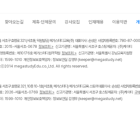
찾아오는길
제휴·단체문의
강사모집
인재채용
이용약관
개
울 서초구 효령로 321 (서초동, 덕원빌딩) 메가스터디교육(주) 대표이사 : 손성은 사업자등록번호 : 780-87-00
 : 2015-서울서초-0678
정보조회 >
신고기관명 : 서울특별시 서초구 호스팅제공자 : (주)케이티
영등록번호 : 제10176호 메가스터디원격학원
정보조회 >
신고기관명 : 서울특별시 강남교육지원청
 : 1599-1010 개인정보보호책임자 : 정보보안실 김영무
(keeper@megastudy.net)
tⓒ2014 megastudyEdu.co.,Ltd. All rights reserved.
울 서초구 효령로 321, 10층 10-1호(서초동, 메가스터디) 메가스터디교육 스토어 대표이사 : 손성은 사업자등록번호 :
 : 2026-서울서초-0769
정보조회 >
신고기관명 : 서울특별시 서초구 호스팅제공자 : (주)케이티
구매
 : 1599-1010 개인정보보호책임자 : 정보보안실 김영무
(keeper@megastudy.net)