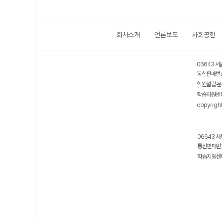
회사소개
언론보도
사회공헌
06643 서
통신판매번호
학원설립·운
학습지원센터
copyrigh
06643 서
통신판매번호
학습지원센터