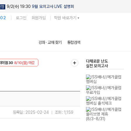
9/2(수) 19:30
9월 모의고사 LIVE 설명회
신청
102
로그인
회원가입
학원 바로가기
현우진의
강좌 · 교재 찾기
통합검색
킬링캠프 시즌1
다채로운 난도
리미엄 30
8/10(월) 마감
실전 모의고사
EVENT
8/10(월) 마감
등록일 :
2025-02-24
조회 :
1,159