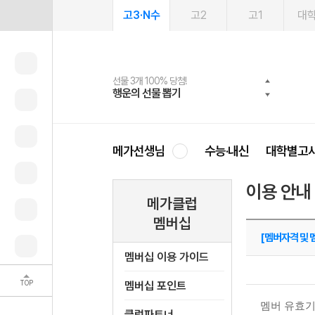
고3·N수
고2
고1
대
선물 3개 100% 당첨!
선물 100% 증정!
여름방학 스터디 캐시백
2027 러셀 단과
스마트러닝앱
메가패스
메가패스 수강생 무료혜택!
사회공헌 캠페인
행운의 선물 뽑기
메가스터디 X 올리브
메가런 썸머스쿨
강사 공개선발
설문 EVENT
3일 무료 체험권
메가클럽 멤버십
희망이룸 메가나눔
영
메가선생님
수능·내신
대학별고
이용 안내
메가클럽
멤버십
[멤버자격 및
멤버십 이용 가이드
TOP
멤버십 포인트
멤버 유효기간
클럽파트너