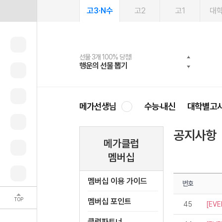
고3·N수
고2
고1
대
선물 3개 100% 당첨!
선물 100% 증정!
여름방학 스터디 캐시백
2027 러셀 단과
스마트러닝앱
메가패스
메가패스 수강생 무료혜택!
사회공헌 캠페인
행운의 선물 뽑기
메가스터디 X 올리브
메가런 썸머스쿨
강사 공개선발
설문 EVENT
3일 무료 체험권
메가클럽 멤버십
희망이룸 메가나눔
영
메가선생님
수능·내신
대학별고
공지사항
메가클럽
멤버십
멤버십 이용 가이드
번호
TOP
멤버십 포인트
45
[EVE
클럽파트너