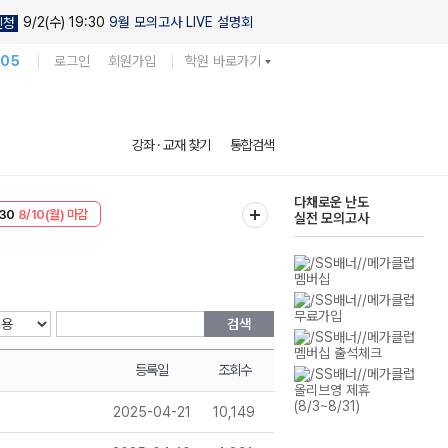
9/2(수) 19:30
9월 모의고사 LIVE 설명회
신청
105
로그인
회원가입
학원 바로가기
현우진의
강좌 · 교재 찾기
통합검색
킬링캠프 시즌1
다채로운 난도
30
8/10(월) 마감
실전 모의고사
T
8/10(월) 마감
검색
등록일
조회수
2025-04-21
10,149