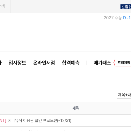
학생
알람
2027 수능
D-
프리미엄 
사
입시정보
온라인서점
합격예측
메가패스
EVEN
제목
NT]
지니뮤직 이용권 할인 프로모션(~12/31)