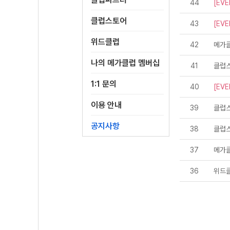
44
[EVE
클럽스토어
43
[EVE
위드클럽
42
메가클
나의 메가클럽 멤버십
41
클럽스
1:1 문의
40
[EVE
이용 안내
39
클럽스
공지사항
38
클럽스
37
메가클
36
위드클