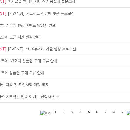
NT]
메가클럽 멤버십 서비스 사용실태 설문조사
NT]
[기간한정] 지그재그 직뷰페 쿠폰 프로모션
럽 멤버십 런칭 이벤트 당첨자 발표
토어 오픈 시간 변경 안내
메가스터디
NT]
[EVENT] 소니X뉴에라 겨울 한정 프로모션
토어 83회차 상품권 구매 오류 안내
토어 상품권 구매 오류 안내
럽 이용 전 확인사항 개정 공지
럽 기부확인 인증 이벤트 당첨자 발표
1
2
3
4
5
6
7
8
9