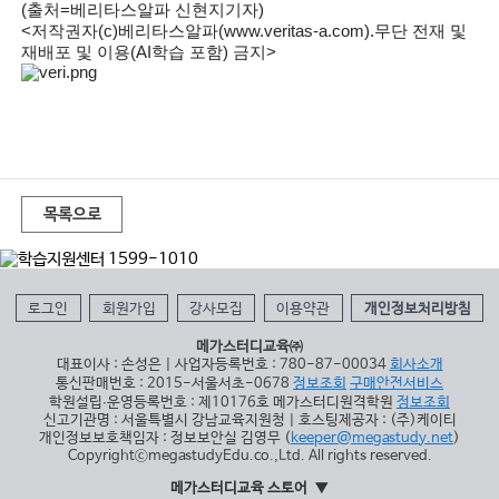
(출처=베리타스알파
신현지
기자)
<저작권자(c)베리타스알파(
www.veritas-a.com
).무단 전재 및
재배포 및 이용(AI학습 포함) 금지>
목록으로
로그인
회원가입
강사모집
이용약관
개인정보처리방침
메가스터디교육㈜
대표이사 : 손성은 | 사업자등록번호 : 780-87-00034
회사소개
통신판매번호 : 2015-서울서초-0678
정보조회
구매안전서비스
학원설립∙운영등록번호 : 제10176호 메가스터디원격학원
정보조회
신고기관명 : 서울특별시 강남교육지원청 | 호스팅제공자 : (주)케이티
개인정보보호책임자 : 정보보안실 김영무 (
keeper@megastudy.net
)
CopyrightⓒmegastudyEdu.co.,Ltd. All rights reserved.
메가스터디교육 스토어