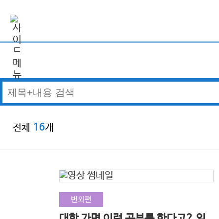
전체
개
16
번외편