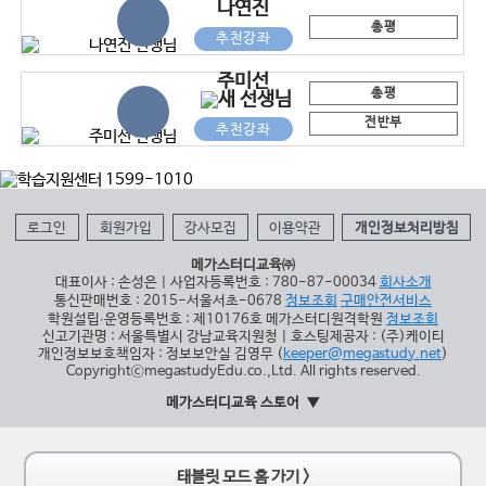
나연진
총평
추천강좌
주미선
총평
전반부
추천강좌
로그인
회원가입
강사모집
이용약관
개인정보처리방침
메가스터디교육㈜
대표이사 : 손성은 | 사업자등록번호 : 780-87-00034
회사소개
통신판매번호 : 2015-서울서초-0678
정보조회
구매안전서비스
학원설립∙운영등록번호 : 제10176호 메가스터디원격학원
정보조회
신고기관명 : 서울특별시 강남교육지원청 | 호스팅제공자 : (주)케이티
개인정보보호책임자 : 정보보안실 김영무 (
keeper@megastudy.net
)
CopyrightⓒmegastudyEdu.co.,Ltd. All rights reserved.
메가스터디교육 스토어
태블릿 모드 홈 가기 >