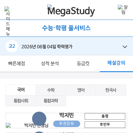
수능·학평 풀서비스
고2
2026년 06월 04일 학력평가
해설강의
빠른채점
성적 분석
등급컷
국어
수학
영어
한국사
통합사회
통합과학
박지빈
총평
추천강좌
후반부