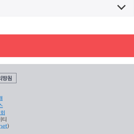
리방침
개
스
조회
이티
net
)