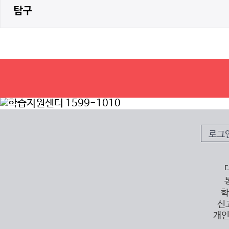
탐구
로그
학
신
개인