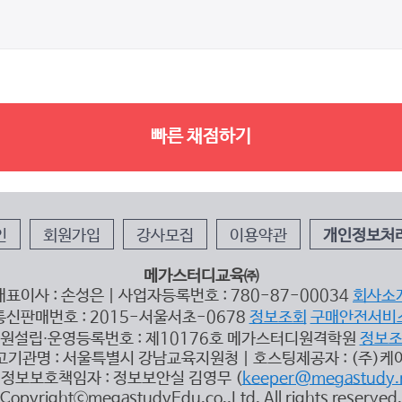
빠른 채점하기
인
회원가입
강사모집
이용약관
개인정보처
메가스터디교육㈜
대표이사 : 손성은 | 사업자등록번호 : 780-87-00034
회사소
통신판매번호 : 2015-서울서초-0678
정보조회
구매안전서비
원설립∙운영등록번호 : 제10176호 메가스터디원격학원
정보
고기관명 : 서울특별시 강남교육지원청 | 호스팅제공자 : (주)케
정보보호책임자 : 정보보안실 김영무 (
keeper@megastudy.
CopyrightⓒmegastudyEdu.co.,Ltd. All rights reserved.