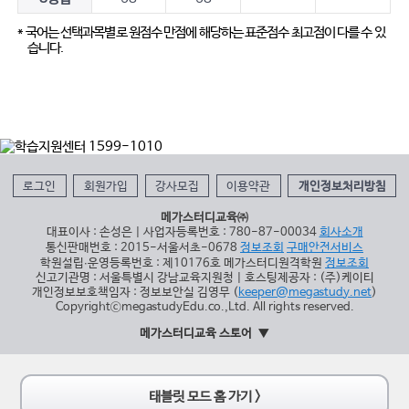
* 국어는 선택과목별로 원점수 만점에 해당하는 표준점수 최고점이 다를 수 있
습니다.
로그인
회원가입
강사모집
이용약관
개인정보처리방침
메가스터디교육㈜
대표이사 : 손성은 | 사업자등록번호 : 780-87-00034
회사소개
통신판매번호 : 2015-서울서초-0678
정보조회
구매안전서비스
학원설립∙운영등록번호 : 제10176호 메가스터디원격학원
정보조회
신고기관명 : 서울특별시 강남교육지원청 | 호스팅제공자 : (주)케이티
개인정보보호책임자 : 정보보안실 김영무 (
keeper@megastudy.net
)
CopyrightⓒmegastudyEdu.co.,Ltd. All rights reserved.
메가스터디교육 스토어
태블릿 모드 홈 가기 >