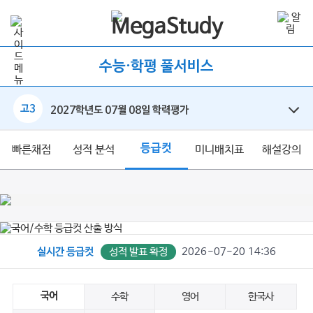
수능·학평 풀서비스
고3
2027학년도 07월 08일 학력평가
등급컷
빠른채점
성적 분석
미니배치표
해설강의
성적 발표 확정
2026-07-20 14:36
실시간 등급컷
국어
수학
영어
한국사