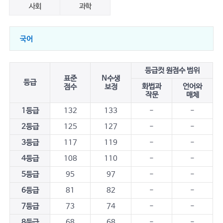
사회
과학
국어
등급컷 원점수 범위
표준
N수생
등급
화법과
언어와
점수
보정
작문
매체
1등급
132
133
-
-
2등급
125
127
-
-
3등급
117
119
-
-
4등급
108
110
-
-
5등급
95
97
-
-
6등급
81
82
-
-
7등급
73
74
-
-
8등급
68
68
-
-