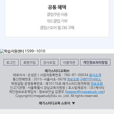
공통 혜택
클럽쿠폰 이용
위드클럽 기부
클럽스토어 월 2회 구매
로그인
회원가입
강사모집
이용약관
개인정보처리방침
메가스터디교육㈜
대표이사 : 손성은 | 사업자등록번호 : 780-87-00034
회사소개
통신판매번호 : 2015-서울서초-0678
정보조회
구매안전서비스
학원설립∙운영등록번호 : 제10176호 메가스터디원격학원
정보조회
신고기관명 : 서울특별시 강남교육지원청 | 호스팅제공자 : (주)케이티
개인정보보호책임자 : 정보보안실 김영무 (
keeper@megastudy.net
)
CopyrightⓒmegastudyEdu.co.,Ltd. All rights reserved.
메가스터디교육 스토어