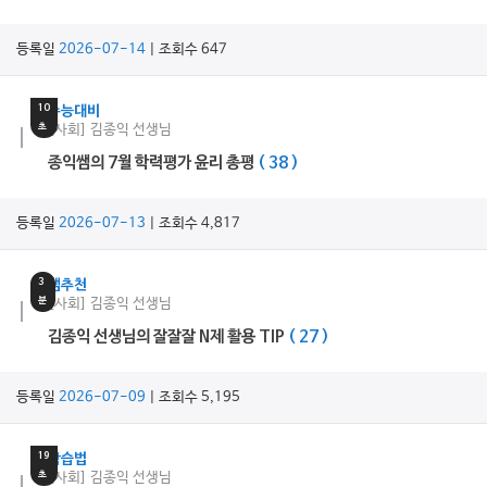
등록일
2026-07-14
| 조회수 647
8
분
10
수능대비
초
[사회] 김종익 선생님
종익쌤의 7월 학력평가 윤리 총평
( 38 )
등록일
2026-07-13
| 조회수 4,817
3
쌤추천
분
[사회] 김종익 선생님
김종익 선생님의 잘잘잘 N제 활용 TIP
( 27 )
등록일
2026-07-09
| 조회수 5,195
15
분
19
학습법
초
[사회] 김종익 선생님