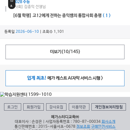
53
2028 수능
초
[사회] 김종익 선생님
[6월 학평] 고12에게 전하는 종익쌤의 통합사회 총평
( 1 )
등록일
2026-06-10
| 조회수 1,101
더보기(
10
/
145
)
업계 최초!
메가 캐스트 AI자막 서비스 시행 >
로그인
회원가입
강사모집
이용약관
개인정보처리방침
메가스터디교육㈜
대표이사 : 손성은 | 사업자등록번호 : 780-87-00034
회사소개
통신판매번호 : 2015-서울서초-0678
정보조회
구매안전서비스