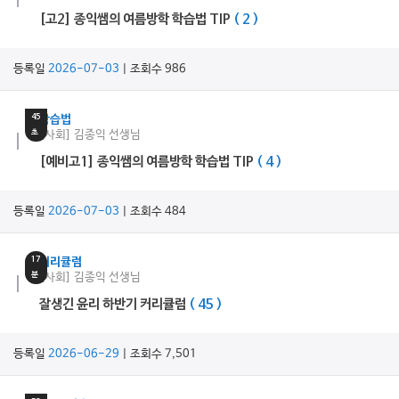
[고2] 종익쌤의 여름방학 학습법 TIP
( 2 )
등록일
2026-07-03
| 조회수 986
10
분
45
학습법
초
[사회] 김종익 선생님
[예비고1] 종익쌤의 여름방학 학습법 TIP
( 4 )
등록일
2026-07-03
| 조회수 484
17
커리큘럼
분
[사회] 김종익 선생님
잘생긴 윤리 하반기 커리큘럼
( 45 )
등록일
2026-06-29
| 조회수 7,501
5
분