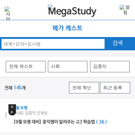
메가 캐스트
검색
전체
145
개
9
분
31
9월 모평
초
[사회] 김종익 선생님
[9월 모평 대비] 종익쌤이 알려주는 고3 학습법
( 36 )