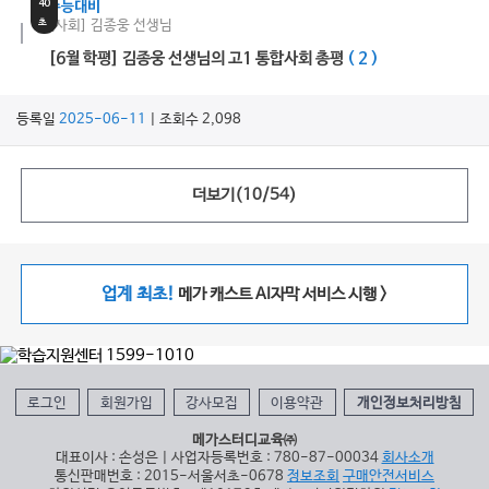
40
수능대비
초
[사회] 김종웅 선생님
[6월 학평] 김종웅 선생님의 고1 통합사회 총평
( 2 )
등록일
2025-06-11
| 조회수 2,098
더보기(
10
/
54
)
업계 최초!
메가 캐스트 AI자막 서비스 시행 >
로그인
회원가입
강사모집
이용약관
개인정보처리방침
메가스터디교육㈜
대표이사 : 손성은 | 사업자등록번호 : 780-87-00034
회사소개
통신판매번호 : 2015-서울서초-0678
정보조회
구매안전서비스