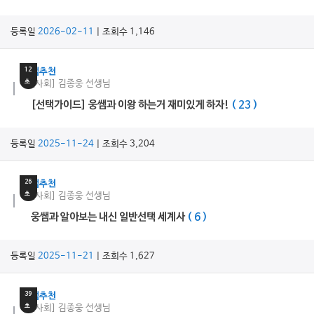
등록일
2026-02-11
| 조회수 1,146
32
분
12
쌤추천
초
[사회] 김종웅 선생님
[선택가이드] 웅쌤과 이왕 하는거 재미있게 하자!
( 23 )
등록일
2025-11-24
| 조회수 3,204
20
분
26
쌤추천
초
[사회] 김종웅 선생님
웅쌤과 알아보는 내신 일반선택 세계사
( 6 )
등록일
2025-11-21
| 조회수 1,627
22
분
39
쌤추천
초
[사회] 김종웅 선생님