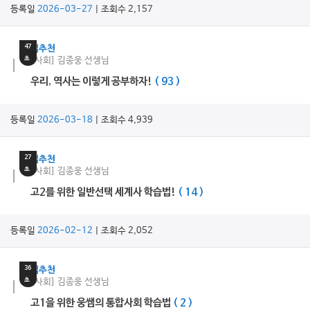
등록일
2026-03-27
| 조회수 2,157
27
분
47
쌤추천
초
[사회] 김종웅 선생님
우리, 역사는 이렇게 공부하자!
( 93 )
등록일
2026-03-18
| 조회수 4,939
25
분
27
쌤추천
초
[사회] 김종웅 선생님
고2를 위한 일반선택 세계사 학습법!
( 14 )
등록일
2026-02-12
| 조회수 2,052
21
분
36
쌤추천
초
[사회] 김종웅 선생님
고1을 위한 웅쌤의 통합사회 학습법
( 2 )