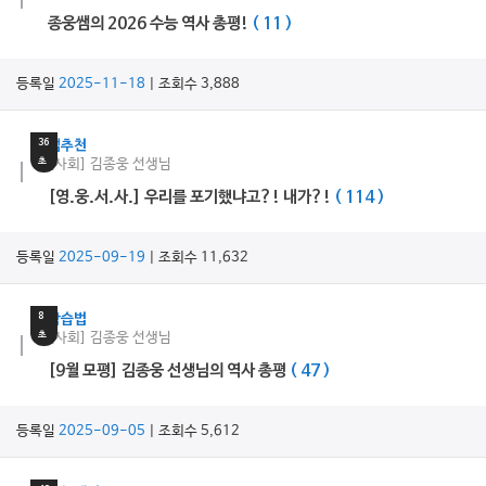
종웅쌤의 2026 수능 역사 총평!
( 11 )
등록일
2025-11-18
| 조회수 3,888
18
분
36
쌤추천
초
[사회] 김종웅 선생님
[영.웅.서.사.] 우리를 포기했냐고?! 내가?!
( 114 )
등록일
2025-09-19
| 조회수 11,632
17
분
8
학습법
초
[사회] 김종웅 선생님
[9월 모평] 김종웅 선생님의 역사 총평
( 47 )
등록일
2025-09-05
| 조회수 5,612
15
분