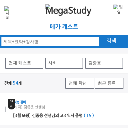
메가 캐스트
검색
전체
54
개
17
분
34
수능대비
초
[사회] 김종웅 선생님
[3월 모평] 김종웅 선생님의 고3 역사 총평
( 15 )