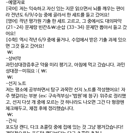
-예열자료
[국어] 저는 익숙하고 자신 있는 지문 읽으면서 뇌를 깨우는 편이
라 전년도 6/9/수능 중에 골라서 한 세트를 들고 갔어요!
[영어] 작년 평가원 기출 한 세트 고르고, 그 중에서도 대의파악
(21~24) 문제랑 빈칸&\;순삽 (33~34) 문제만 뽑아서 들고 갔
어요!
[수학] 역시 작년 6/9 중에 풀거나, 수업에서 받은 기출 과제 있으
면 그것 들고 갔어요!
\;
-상비약
과민성대장증후군 약을 미리 챙기고, 아침에 먹고 갔습니다. 과민
성대장…미워요 :( \;
\;
-선지 노트
저는 평소에 공부하면서 탐구 과목만 선지 노트를 작성했어요! 자
주 헷갈리는 부분 (ex: 구속적부심=‘법원’에 청구) 위주로 정리했
고, 선지 다섯 개 중에 모르는 것 하나라도 나오면 그건 다 형광펜
체크해두고, 채점 후에 정리했습니다.
\;
-간식
포도당 캔디, 다크 초콜릿 중에 집에 있는 것 그냥 챙겨갔습니다!