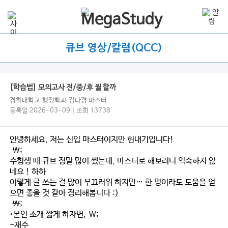
큐브 영상/칼럼(QCC)
[학습법] 모의고사 전/중/후 뭘 할까
경희대학교 행정학과 김나경 마스터
등록일 2026-03-09 | 조회 13738
안녕하세요, 저는 신입 마스터이지만 헌내기입니다!
\;
수험생 때 큐브 정말 많이 썼는데, 마스터로 해보려니 익숙하지 않
네요 ! 하하
이렇게 글 쓰는 걸 많이 부끄러워 하지만… 한 명이라도 도움을 얻
으면 좋을 것 같아 정리해봅니다 :)
\;
*본인 소개 짧게 하자면, \;
-재수