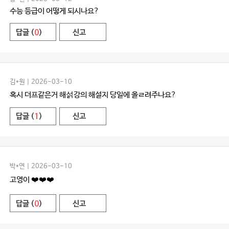
수능 등급이 어떻게 되시나요?
답글 (
0
)
신고
김*원 | 2026-03-10
혹시 더프같은거 해섥강의 해설지 당일에 올ㄹ려주나요?
답글 (
1
)
신고
박*연 | 2026-03-10
고영이 ❤️❤️❤️
답글 (
0
)
신고