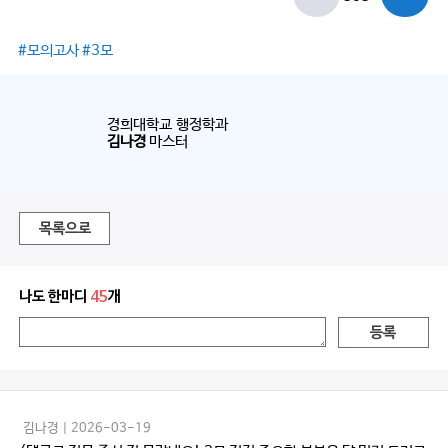
#모의고사 #3모
경희대학교 행정학과
김나경
마스터
목록으로
나도 한마디
45
개
등록
김나경 | 2026-03-19