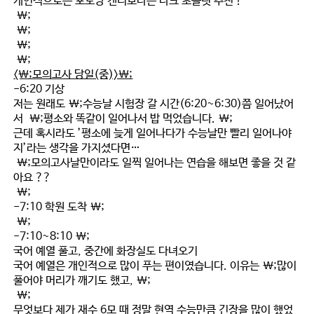
개인적으로는 포도당 캔디보다는 다크 초콜릿 추천 !
\;
\;
\;
\;
<\;모의고사 당일(중)>\;
-6:20 기상
저는 원래도 \;
수능날 시험장 갈 시간(6:20~6:30)쯤 일어났어
서 \;평소와 똑같이 일어나서 밥 먹었습니다.
\;
근데 혹시라도 ’평소에 늦게 일어나다가 수능날만 빨리 일어나야
지’라는 생각을 가지셨다면…
\;모의고사날만이라도 일찍 일어나는 연습을 해보면 좋을 것 같
아요 ??
\;
-7:10 학원 도착 \;
\;
-7:10~8:10 \;
국어 예열 풀고, 중간에 화장실도 다녀오기
국어 예열은 개인적으로 많이 푸는 편
이였습니다. 이유는 \;많이
풀어야 머리가 깨기도 했고, \;
\;
무엇보다 제가 재수 6모 때 정말 현역 수능만큼 긴장을 많이 했었