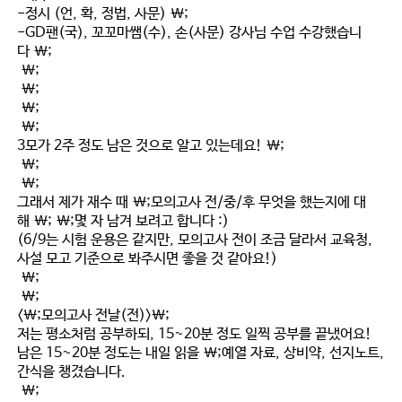
-정시 (언, 확, 정법, 사문) \;
-GD팬(국), 꼬꼬마쌤(수), 손(사문) 강사님 수업 수강했습니
다 \;
\;
\;
\;
\;
3모가 2주 정도 남은 것으로 알고 있는데요! \;
\;
\;
그래서 제가 재수 때 \;
모의고사 전/중/후 무엇을 했는지
에 대
해
\;
\;몇 자 남겨 보려고 합니다 :)
(6/9는 시험 운용은 같지만, 모의고사 전이 조금 달라서 교육청,
사설 모고 기준으로 봐주시면 좋을 것 같아요!)
\;
\;
<\;모의고사 전날(전)>\;
저는 평소처럼 공부하되, 15~20분 정도 일찍 공부를 끝냈어요!
남은 15~20분 정도는 내일 읽을 \;
예열 자료, 상비약, 선지노트,
간식
을 챙겼습니다.
\;