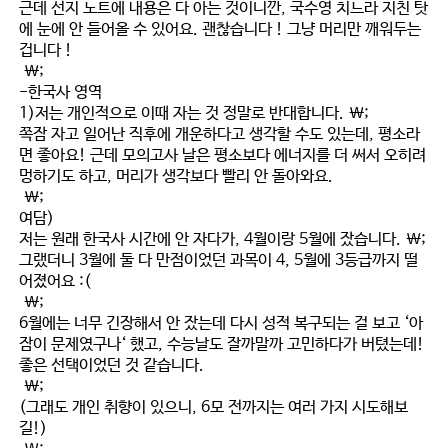
근데 선지 노트에 내용은 다 아는 것이니깐, 국수영 치느라 지친 탓
에 눈에 안 들어올 수 있어요. 괜찮습니다 ! 그냥 머리만 깨워두는
겁니다 !
\;
-한국사 영역
1)저는 개인적으로 이때 자는 것 정말로 반대합니다. \;
쪽잠 자고 일어난 직후에 개운하다고 생각할 수도 있는데, 평소라
면 좋아요! 근데 모의고사 날은 평소보다 에너지를 더 써서 오히려
멍하기도 하고, 머리가 생각보다 빨리 안 돌아와요.
\;
여담)
저는 원래 한국사 시간에 안 자다가, 4월이랑 5월에 잤습니다. \;
그랬더니 3월에 둘 다 만점이었던 과목이 4, 5월에 3등급까지 떨
어졌어요 :(
\;
6월에는 너무 긴장해서 안 잤는데 다시 성적 복구되는 걸 보고 ‘아
잠이 문제였구나‘ 했고, 수능날도 잘까말까 고민하다가 버텼는데!
좋은 선택이었던 것 같습니다.
\;
(그래도 개인 취향이 있으니, 6모 전까지는 여러 가지 시도해보
길!)