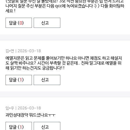
<댓글로 질문 주신 걸 몰랐네요! 3모 직전 중요한 부분은 답 먼저 드리고
나머지 질문 주신 부분은 다음 qcc에 녹여보겠습니다 :) > 다들 화이팅하
세요 !
답글 (
0
)
신고
김*연 | 2026-03-18
예열지문은 읽고 문제를 풀어보기만 하나요 아니면 채점도 하고 해설지
도 살짝 봐주나요? 시간이 부족할 것 같은데.. 진짜 말그대로 예열을 위
해 읽기만 하는건지도 궁금합니다!!
답글 (
1
)
신고
임*우 | 2026-03-18
과민성대장약 뭐드셨나요ㅜㅜ
답글 (
1
)
신고