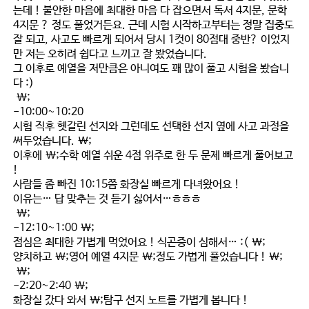
는데 ! 불안한 마음에 최대한 마음 다 잡으면서 독서 4지문, 문학
4지문 ? 정도 풀었거든요. 근데 시험 시작하고부터는 정말 집중도
잘 되고, 사고도 빠르게 되어서 당시 1컷이 80점대 중반? 이었지
만 저는 오히려 쉽다고 느끼고 잘 봤었습니다.
그 이후로 예열을 저만큼은 아니여도 꽤 많이 풀고 시험을 봤습니
다 :)
\;
-10:00~10:20
시험 직후 헷갈린 선지와 그런데도 선택한 선지 옆에 사고 과정을
써두었습니다
. \;
이후에 \;
수학 예열 쉬운 4점 위주로 한 두 문제 빠르게 풀어보고
!
사람들 좀 빠진 10:15쯤 화장실 빠르게 다녀왔어요 !
이유는… 답 맞추는 것 듣기 싫어서…ㅎㅎㅎ
\;
-12:10~1:00 \;
점심은 최대한 가볍게 먹었어요 ! 식곤증이 심해서… :( \;
양치하고 \;
영어 예열 4지문 \;
정도 가볍게 풀었습니다 ! \;
\;
-2:20~2:40 \;
화장실 갔다 와서 \;
탐구 선지 노트
를 가볍게 봅니다 !