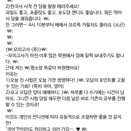
\;
2)한국사 시작 전 당을 왕창 때려주세요!
과일도 좋고, 초콜릿도 좋고, 포도당 캔디도 좋습니다. 뭐든 먹어
서 당을 채워줍니다. \;
안 그러면… 4시 10분부터 배에서 꼬르륵 거릴지도 몰라요 (소곤)
\;
\;
\;
<\;모의고사 (후)>\;
-모의고사가 마친 이후 많은 학원에서 집에 일찍 보내주기도 합니
다. \;
근데 저는 \;
평소랑 똑같이 하원
했어요!
이유는
1)오늘 친 시험은 오늘 가장 생생하다! >\; 오답의 포인트를 고칠
수 있는 기회! (특히 국어, 영어)
2)모고 오답은 양이 애매하다. >\; 하루를 다 쓰기에는 시간이 남
아요. 그니깐 시험 당일 해두면 다음 날은 바로 기존의 공부를 진행
할 수 있는 것이죠!
\;
이것도 개인의 컨디션에 따라 유동적으로 조절하면 좋을 것 같지
만!
’국어‘만이라도 정리하고 쉬러 가길…. ♥ \;