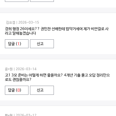
김요셉 | 2026-03-15
경희 행정 26이세요?? 권민찬 선배한테 밥약거세여 제가 비싼걸로 사
라고 말해놓겠습니다
답글 (
1
)
신고
윤*원 | 2026-03-14
고1 3모 준비는 어떻게 하면 좋을까요? 4개년 기출 풀고 오답 정리만으
로도 괜찮을까요?
답글 (
0
)
신고
황*현 | 2026-03-12