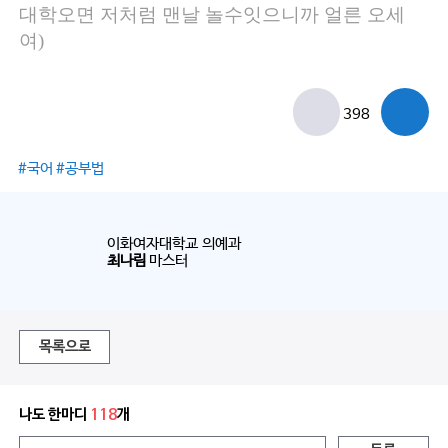
대학오면 저처럼 맨날 놀수잇으니까 얼른 오세
여)
398
#국어 #공부법
이화여자대학교 의예과
최나림
마스터
목록으로
나도 한마디
118
개