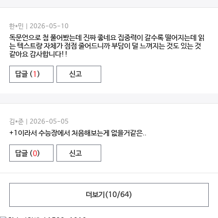
한*민 | 2026-05-10
독문언으로 첨 풀어봤는데 진짜 좋네요 집중력이 갈수록 떨어지는데 읽
는 텍스트량 자체가 점점 줄어드니까 부담이 덜 느껴지는 것도 있는 것
같아요 감사합니다!!
답글 (
1
)
신고
김*준 | 2026-05-05
+1이라서 수능장에서 처음해보는게 없을거같은..
답글 (
0
)
신고
더보기(
10
/
64
)