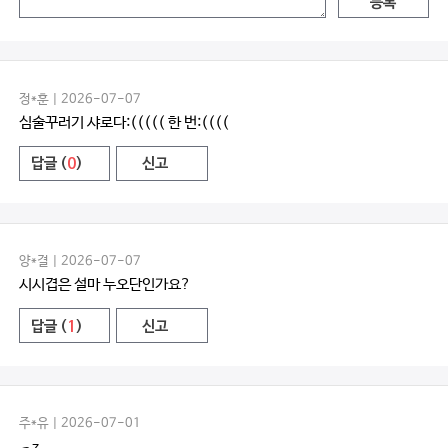
등록
정*훈 | 2026-07-07
심술꾸러기 샤로다:((((( 한 번:((((
답글 (
0
)
신고
양*결 | 2026-07-07
시시겹은 설마 누오단인가요?
답글 (
1
)
신고
주*유 | 2026-07-01
っz