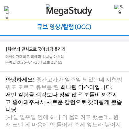
큐브 영상/칼럼(QCC)
[학습법] 전략으로 국어 성적 올리기
이화여자대학교 의예과 최나림 마스터
등록일 2026-04-23 | 조회 23469
안녕하세요!
중간고사가 일주일 남았는데 시험범
위도 모르고 큐브를 켠
최나림 마스터입니다.
저번 칼럼을 생각보다 정말 많은 분들이 봐주시
고 좋아해주셔서 새로운 칼럼으로 찾아뵙게 됐습
니당
(사실 일주일 안에 하나 더 올리려고 했는데.. 원
래 쓰던 게 마음에 안 들어서 주제 엎느라 늦어지