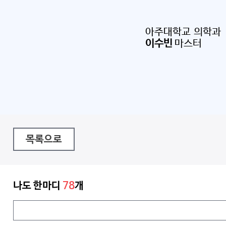
아주대학교 의학과
이수빈
마스터
목록으로
나도 한마디
78
개