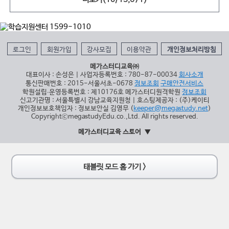
로그인
회원가입
강사모집
이용약관
개인정보처리방침
메가스터디교육㈜
대표이사 : 손성은 | 사업자등록번호 : 780-87-00034
회사소개
통신판매번호 : 2015-서울서초-0678
정보조회
구매안전서비스
학원설립∙운영등록번호 : 제10176호 메가스터디원격학원
정보조회
신고기관명 : 서울특별시 강남교육지원청 | 호스팅제공자 : (주)케이티
개인정보보호책임자 : 정보보안실 김영무 (
keeper@megastudy.net
)
CopyrightⓒmegastudyEdu.co.,Ltd. All rights reserved.
메가스터디교육 스토어
태블릿 모드 홈 가기 >