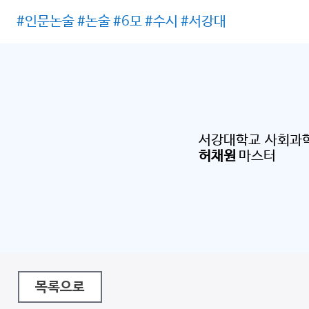
#인문논술 #논술 #6모 #수시 #서강대
서강대학교 사회과
허채원
마스터
목록으로