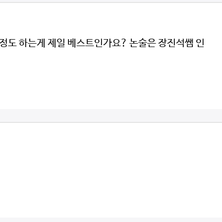
느정도 하는게 제일 베스트인가요? 논술은 장진석쌤 인