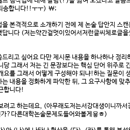
셀프 첨삭법에 대해 칼럼(?)을 낋여 오겠다고 말씀
송합니다!!ㅜㅜ) \;
을 본격적으로 소개하기 전에 제 논술 답안지 스캔본
유지했답니다 (저는약간겉멋이있어서저런글씨체로글
씀드리고 싶어요 다만 제시문 내용을 하나하나 정리
니당 그래서 저는 긴 문장보다는 핵심 단어 위주로
개요를 그래서 어떻게 구성해야 되냐!하는 질문이 생
는 내용을 정화하게 파악한 뒤, 그 요구사항에 맞
접근합니다!
설명해보려고 하는데요, (아무래도저는서강대생이
젠가?다른대학논술문제도들어와볼게욯ㅎ)