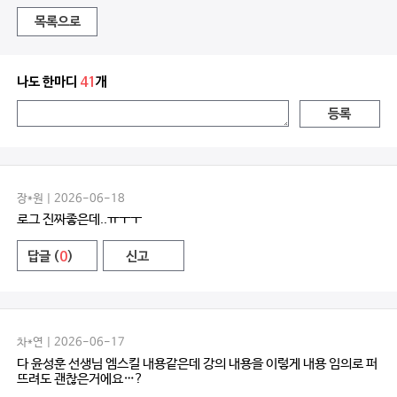
목록으로
나도 한마디
41
개
등록
장*원 | 2026-06-18
로그 진짜좋은데..ㅠㅜㅜ
답글 (
0
)
신고
차*연 | 2026-06-17
다 윤성훈 선생님 엠스킬 내용같은데 강의 내용을 이렇게 내용 임의로 퍼
뜨려도 괜찮은거에요…?