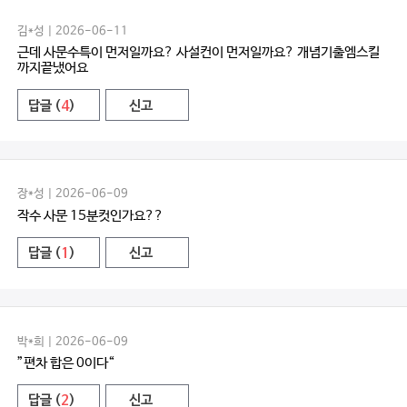
김*성 | 2026-06-11
근데 사문수특이 먼저일까요? 사설컨이 먼저일까요? 개념기출엠스킬
까지끝냈어요
답글 (
4
)
신고
장*성 | 2026-06-09
작수 사문 15분컷인가요??
답글 (
1
)
신고
박*희 | 2026-06-09
”편차 합은 0이다“
답글 (
2
)
신고