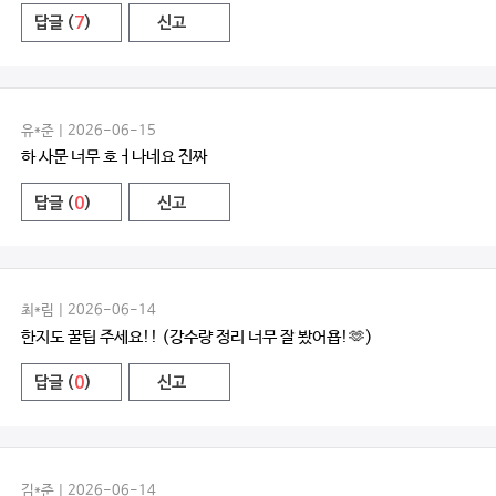
답글 (
7
)
신고
유*준 | 2026-06-15
하 사문 너무 호ㅓ나네요 진짜
답글 (
0
)
신고
최*림 | 2026-06-14
한지도 꿀팁 주세요!! (강수량 정리 너무 잘 봤어욥!🫶)
답글 (
0
)
신고
김*준 | 2026-06-14