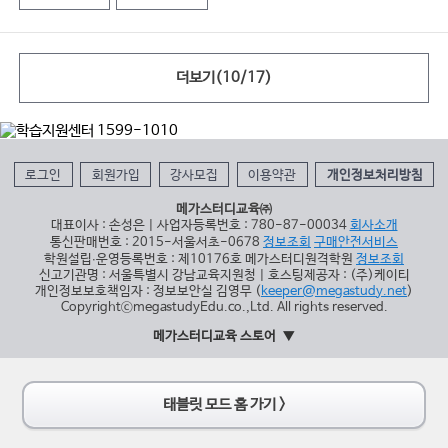
더보기(
10
/
17
)
로그인
회원가입
강사모집
이용약관
개인정보처리방침
메가스터디교육㈜
대표이사 : 손성은 | 사업자등록번호 : 780-87-00034
회사소개
통신판매번호 : 2015-서울서초-0678
정보조회
구매안전서비스
학원설립∙운영등록번호 : 제10176호 메가스터디원격학원
정보조회
신고기관명 : 서울특별시 강남교육지원청 | 호스팅제공자 : (주)케이티
개인정보보호책임자 : 정보보안실 김영무 (
keeper@megastudy.net
)
CopyrightⓒmegastudyEdu.co.,Ltd. All rights reserved.
메가스터디교육 스토어
태블릿 모드 홈 가기 >