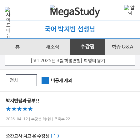
국어 박지빈 선생님
홈
새소식
수강평
학습 Q&A
[고1 2025년 3월 학평변형] 학평의 용기
비공개 제외
박지빈쌤과 공부!!
2026-04-12 | 수강생 최*현 | 조회수 22
중간고사 치고 온 수강생
( 1 )