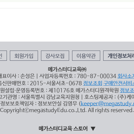
인
회원가입
강사모집
이용약관
개인정보처
메가스터디교육㈜
대표이사 : 손성은 | 사업자등록번호 : 780-87-00034
회사소
통신판매번호 : 2015-서울서초-0678
정보조회
구매안전서비
원설립∙운영등록번호 : 제10176호 메가스터디원격학원
정보
고기관명 : 서울특별시 강남교육지원청 | 호스팅제공자 : (주)케
정보보호책임자 : 정보보안실 김영무 (
keeper@megastudy.
CopyrightⓒmegastudyEdu.co.,Ltd. All rights reserved.
메가스터디교육 스토어