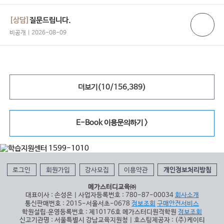
[상담]
질문드립니다.
비공개 | 2026-08-09
더보기(
10
/
156,389
)
E-Book 이용문의하기 >
로그인
회원가입
강사모집
이용약관
개인정보처리방침
메가스터디교육㈜
대표이사 : 손성은 | 사업자등록번호 : 780-87-00034
회사소개
통신판매번호 : 2015-서울서초-0678
정보조회
구매안전서비스
학원설립∙운영등록번호 : 제10176호 메가스터디원격학원
정보조회
신고기관명 : 서울특별시 강남교육지원청 | 호스팅제공자 : (주)케이티