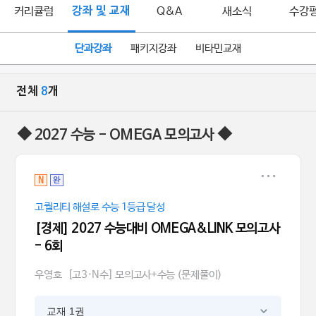
커리큘럼
강좌 및 교재
Q&A
새소식
수강
단과강좌
패키지강좌
비타민교재
전체
8
개
◆ 2027 수능 - OMEGA 모의고사 ◆
N
완
고퀄리티 해설로 수능 1등급 달성
[경제] 2027 수능대비 OMEGA&LINK 모의고사
- 6회
우영호
[고3·N수] 모의고사+수능 (문제풀이)
교재 1권