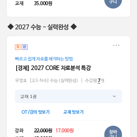
구니
교재
35,000원
◆ 2027 수능 - 실력완성 ◆
N
완
빠르고 쉽게 자료를 해석하는 방법
[경제] 2027 CORE 자료분석 특강
우영호
[고3·N수] 수능 (실력완성)
|
수강평
개
7
교재 1권
OT/강의 맛보기
교재 맛보기
강좌
22,000원
17,000원
장바