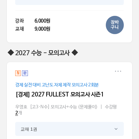
강좌
6,000원
장바
구니
교재
9,000원
◆ 2027 수능 - 모의고사 ◆
N
완
경제 실전 대비 고난도 자체 제작 모의고사 2회분
[경제] 2027 FULLEST 모의고사 시즌1
우영호
[고3·N수] 모의고사+수능 (문제풀이)
|
수강평
개
2
교재 1권