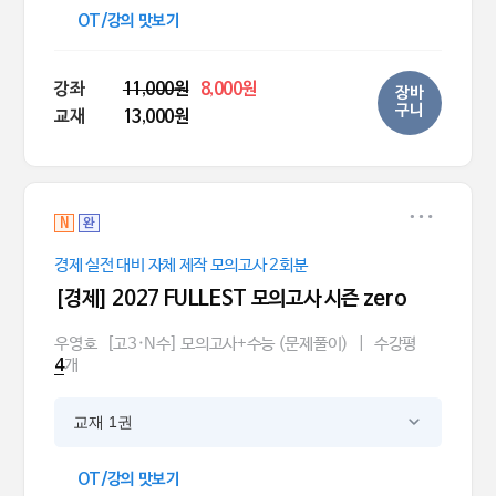
OT/강의 맛보기
강좌
11,000원
8,000원
장바
구니
교재
13,000원
N
완
경제 실전 대비 자체 제작 모의고사 2회분
[경제] 2027 FULLEST 모의고사 시즌 zero
우영호
[고3·N수] 모의고사+수능 (문제풀이)
|
수강평
개
4
교재 1권
OT/강의 맛보기