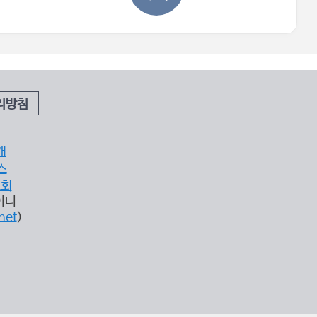
리방침
개
스
조회
이티
net
)