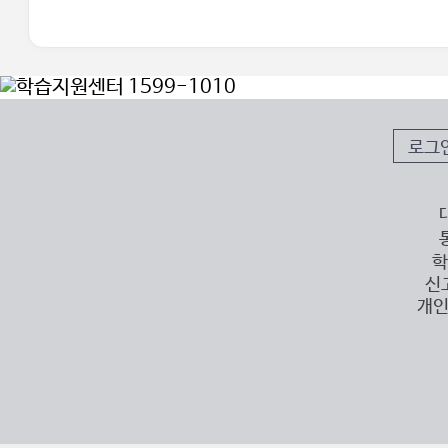
로그
학
신
개인