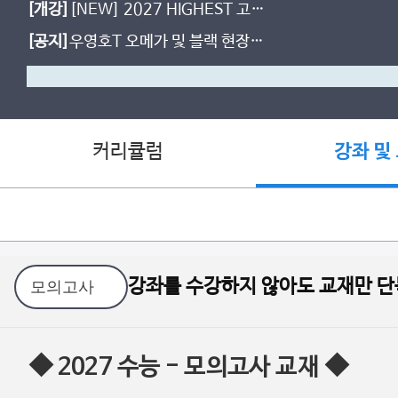
[개강]
[NEW] 2027 HIGHEST 고난
도 문제 풀이 [인강]
[공지]
우영호T 오메가 및 블랙 현장
사용 일정
커리큘럼
강좌 및
강좌를 수강하지 않아도 교재만 단
◆ 2027 수능 - 모의고사 교재 ◆