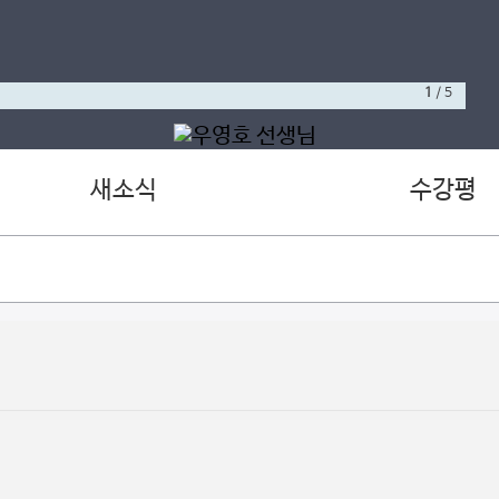
1
/
5
새소식
수강평