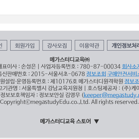
인
회원가입
강사모집
이용약관
개인정보처
메가스터디교육㈜
대표이사 : 손성은 | 사업자등록번호 : 780-87-00034
회사소
통신판매번호 : 2015-서울서초-0678
정보조회
구매안전서비
원설립∙운영등록번호 : 제10176호 메가스터디원격학원
정보
고기관명 : 서울특별시 강남교육지원청 | 호스팅제공자 : (주)케
정보보호책임자 : 정보보안실 김영무 (
keeper@megastudy.
CopyrightⓒmegastudyEdu.co.,Ltd. All rights reserved.
메가스터디교육 스토어