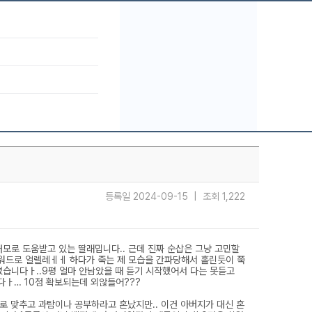
등록일 2024-09-15 | 조회 1,222
모로 도움받고 있는 딸래밉니다.. 근데 진짜 순삽은 그냥 고민할
키워드로 얼렐레ㅔㅔ 하다가 죽는 제 모습을 간파당해서 홀린듯이 쭉
습니다ㅏ..9평 얼마 안남았을 때 듣기 시작했어서 다는 못듣고
니다ㅏ… 10점 확보되는데 외않들어???
도로 맞추고 과탐이나 공부하라고 혼났지만.. 이건 아버지가 대신 혼