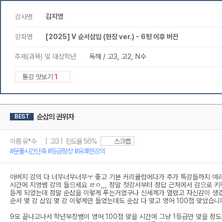
김지영
강사명
강좌명
[2025] V 순서삽입 (현장 ver.) - 6평 이후 버전
주제(과목) 및 대상학년
독해 / 고3, 고2, N수
통강 맛보기
1
순삽의 권위자
BEST
이름 유*수 | 고3 | 진도율 56%
스크랩
#문풀시간단축 #등급향상 #유쾌한강의
아버지 강의 다 너무너무너무ㅜ 좋고 기본 커리큘럼에다가 추가 특강들까지 여러
시간에 지영쌤 강의 들으세요 ㄹㅇ,,, 정말 첫강서부터 정답 근처에서 감으로 
듣게 되었는데 정말 순삽을 이렇게 푸는거였구나 신세계가 열렸고 자신감이 생겼
순서 몇 강 삽입 몇 강 이렇게만 들었는데도 순삽 다 맞고 영어 100점 맞았습
9모 끝나고나서 학년부장쌤이 영어 100점 맞을 시간에 그냥 1등급만 맞을 정