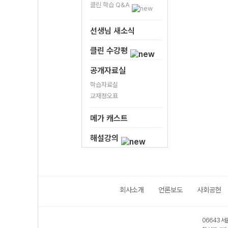
클린 학습 Q&A
선생님 새소식
클린 수강평
공개자료실
학습자료실
교재정오표
메가 캐스트
해설강의
회사소개
언론보도
사회공헌
06643 서