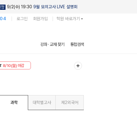
9/2(수) 19:30
9월 모의고사 LIVE 설명회
신청
104
로그인
회원가입
학원 바로가기
강좌 · 교재 찾기
통합검색
30
8/10(월) 마감
T
8/10(월) 마감
과학
대학별고사
제2외국어