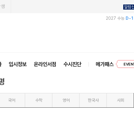
학생
알람
2027 수능
D-
프리미엄 
사
입시정보
온라인서점
수시진단
메가패스
EVEN
평
국어
수학
영어
한국사
사회