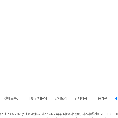
메가스터디
찾아오는길
제휴·단체문의
강사모집
인재채용
이용약관
개
울 서초구 효령로 321 (서초동, 덕원빌딩) 메가스터디교육(주) 대표이사 : 손성은 사업자등록번호 : 780-87-00