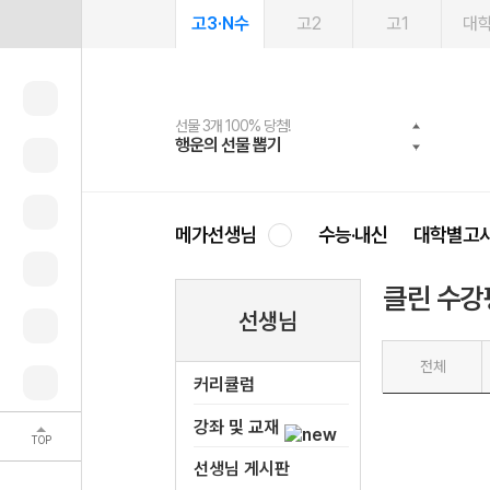
고3·N수
고2
고1
대
선물 3개 100% 당첨!
선물 100% 증정!
여름방학 스터디 캐시백
2027 러셀 단과
스마트러닝앱
메가패스
메가패스 수강생 무료혜택!
사회공헌 캠페인
행운의 선물 뽑기
메가스터디 X 올리브
메가런 썸머스쿨
강사 공개선발
설문 EVENT
3일 무료 체험권
메가클럽 멤버십
희망이룸 메가나눔
영
메가선생님
수능·내신
대학별고
클린 수강
선생님
전체
커리큘럼
강좌 및 교재
TOP
선생님 게시판