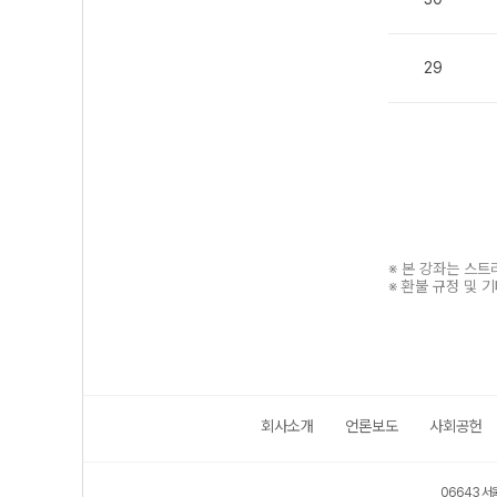
29
※ 본 강좌는 스
※ 환불 규정 및 
회사소개
언론보도
사회공헌
보호 관리체계 ISMS 인증획득
인터넷 저작권 지킴이 - 클린사이트
06643 서