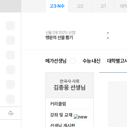
고3·N수
고2
고1
대
선물 3개 100% 당첨!
선물 100% 증정!
여름방학 스터디 캐시백
2027 러셀 단과
스마트러닝앱
메가패스
메가패스 수강생 무료혜택!
사회공헌 캠페인
행운의 선물 뽑기
메가스터디 X 올리브
메가런 썸머스쿨
강사 공개선발
설문 EVENT
3일 무료 체험권
메가클럽 멤버십
희망이룸 메가나눔
영
메가선생님
수능·내신
대학별고
한국사·사회
김종웅 선생님
커리큘럼
TOP
강좌 및 교재
선생님 게시판