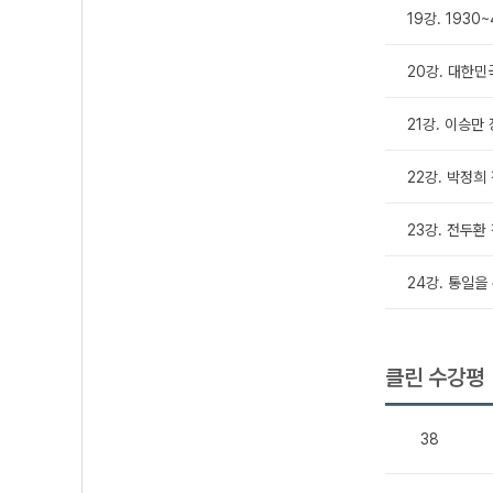
19강. 193
20강. 대한민
21강. 이승만
22강. 박정희
23강. 전두환
24강. 통일을
클린 수강평
38