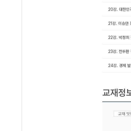
20강. 대한민
21강. 이승만
22강. 박정희
23강. 전두환
24강. 경제 
교재정
교재 