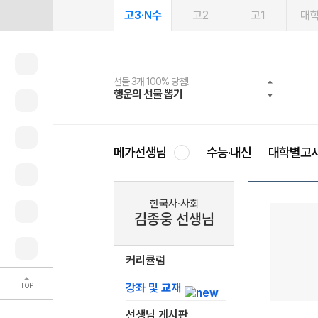
고3·N수
고2
고1
대
선물 3개 100% 당첨!
선물 100% 증정!
여름방학 스터디 캐시백
2027 러셀 단과
스마트러닝앱
메가패스
메가패스 수강생 무료혜택!
사회공헌 캠페인
행운의 선물 뽑기
메가스터디 X 올리브
메가런 썸머스쿨
강사 공개선발
설문 EVENT
3일 무료 체험권
메가클럽 멤버십
희망이룸 메가나눔
영
메가선생님
수능·내신
대학별고
한국사·사회
김종웅 선생님
커리큘럼
TOP
강좌 및 교재
선생님 게시판