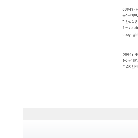
보호 관리체계 ISMS 인증획득
인터넷 저작권 지킴이 - 클린사이트
06643 서
통신판매번호
학원설립·운
학습지원센터
copyrigh
06643 서
통신판매번호
학습지원센터