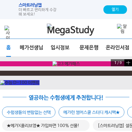
스마트러닝앱
열기
더 빠르고 편리하게 수강
해 보세요!
홈
메가선생님
입시정보
문제은행
온라인서점
1
/
9
열공하는 수험생에게 추천합니다!
수험생들의 변함없는 선택
메가런 썸머스쿨 스터디 캐시백★
★메가X올리브영★ 가입하면 100% 선물!
[스마트러닝앱] 설문