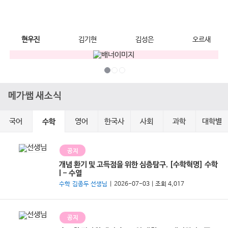
현우진
김기현
김성은
오르새
메가쌤 새소식
국어
영어
한국사
사회
과학
대학별
수학
공지
개념 환기 및 고득점을 위한 심층탐구, [수학혁명] 수학
l - 수열
수학 김종두 선생님
| 2026-07-03 | 조회 4,017
공지