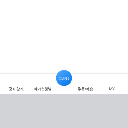
고3·N수
강좌 찾기
메가선생님
주문/배송
MY