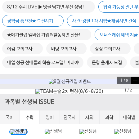
8/12 수시 LIVE ▶ 댓글 남기면 우선 상담!
합격 가능성 진단 
장학금 총 9천★ 도전하기
사관·경찰 1차 시험★채점하면 간식
★메가클럽 멤버십 가입&활동하면 선물!
보너스캐쉬 혜택 지금 
이감 모의고사
바탕 모의고사
상상 모의고사
대입 성공 선배들의 학습 로드맵! 미래야
문항 출제자 모집
불
1
/
9
1
/
2
과목별 선생님 ISSUE
국어
영어
한국사
사회
과학
대학별
수학