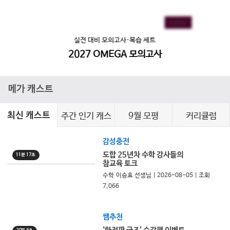
EVENT
EVENT
실전 대비 모의고사·복습 세트
2027 OMEGA 모의고사
메가 캐스트
주간 인기 캐스
9월 모평
커리큘럼
최신 캐스트
트
감성충전
도합 25년차 수학 강사들의
11분 17초
참교육 토크
수학 이승효 선생님 | 2026-08-05 | 조회
7,066
쌤추천