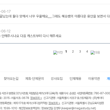
-06-17
끝났는데 둘다 망해서 너무 우울해요,,,,그래도 혜승쌤의 아름다운 용안을 보면서 다
-06-12
뇽 안해주시나요 다음 캐스트부터 다시 해주세요
1
2
3
4
찾아오는길
제휴·단체문의
강사모집
인재채용
이용약관
개
울 서초구 효령로 321 (서초동, 덕원빌딩) 메가스터디교육(주) 대표이사 : 손성은 사업자등록번호 : 780-87-00
 : 2015-서울서초-0678
정보조회 >
신고기관명 : 서울특별시 서초구 호스팅제공자 : (주)케이티
영등록번호 : 제10176호 메가스터디원격학원
정보조회 >
신고기관명 : 서울특별시 강남교육지원청
 : 1599-1010 개인정보보호책임자 : 정보보안실 김영무
(keeper@megastudy.net)