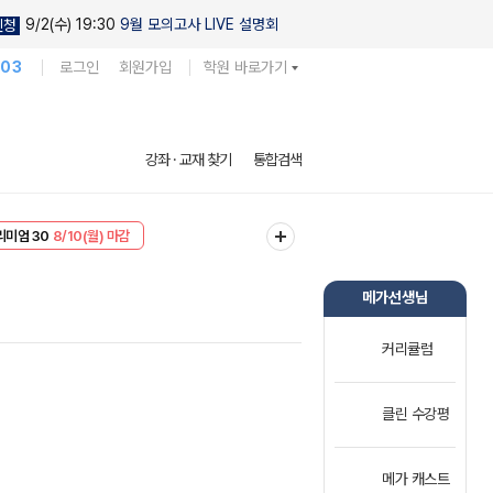
9/2(수) 19:30
9월 모의고사 LIVE 설명회
신청
103
로그인
회원가입
학원 바로가기
강좌 · 교재 찾기
통합검색
EVENT
8/10(월) 마감
리미엄 30
8/10(월) 마감
메가선생님
커리큘럼
클린 수강평
메가 캐스트