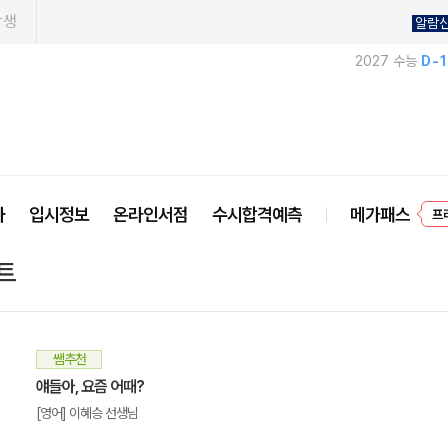
학생
알람
2027 수능
D-
사
입시정보
온라인서점
수시합격예측
메가패스
프
트
쌤추천
얘들아, 요즘 어때?
[영어] 이혜승 선생님