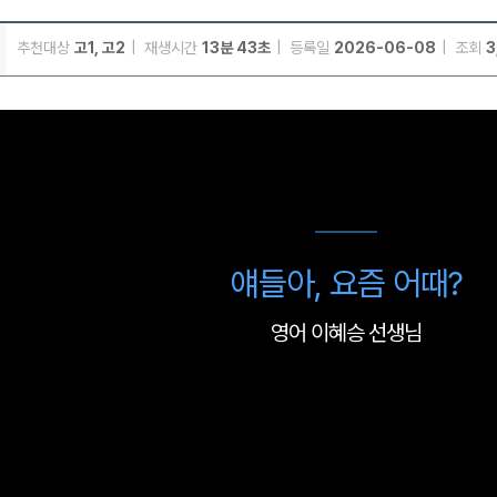
추천대상
고1, 고2
재생시간
13분 43초
등록일
2026-06-08
조회
3
메가스터디
얘들아, 요즘 어때?
영어 이혜승 선생님