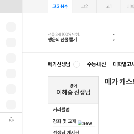
고3·N수
고2
고1
대
선물 3개 100% 당첨!
선물 100% 증정!
여름방학 스터디 캐시백
2027 러셀 단과
스마트러닝앱
메가패스
메가패스 수강생 무료혜택!
사회공헌 캠페인
행운의 선물 뽑기
메가스터디 X 올리브
메가런 썸머스쿨
강사 공개선발
설문 EVENT
3일 무료 체험권
메가클럽 멤버십
희망이룸 메가나눔
영
메가선생님
수능·내신
대학별고
메가 캐스
영어
이혜승 선생님
커리큘럼
TOP
강좌 및 교재
선생님 게시판