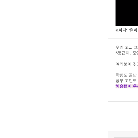
※ AI 자막은 
우리 고1, 고
5등급제, 끊
여러분이 겪
학평도 끝난
공부 고민도
혜승쌤이 우