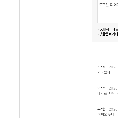
- 500자 이내
- 댓글은 메가
최*석
2026
기다렸다
이*욱
2026
메가로그 찍
육*헌
2026
예뻐요 누나