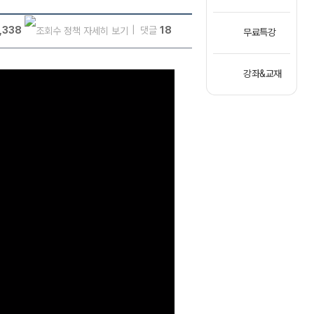
,338
댓글
18
무료특강
강좌&교재