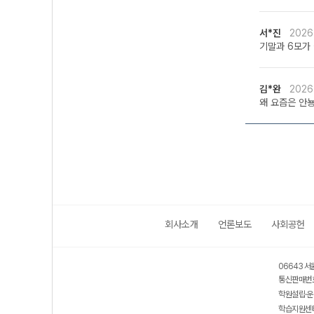
서*진
2026
기말과 6모가 
김*완
2026
왜 요즘은 안
회사소개
언론보도
사회공헌
06643 서
통신판매번호
학원설립·운
학습지원센터