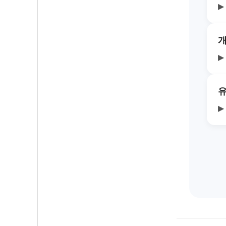
▶
개
▶
유
▶