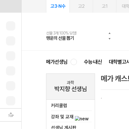
고3·N수
고2
고1
대
선물 3개 100% 당첨!
선물 100% 증정!
여름방학 스터디 캐시백
2027 러셀 단과
스마트러닝앱
메가패스
메가패스 수강생 무료혜택!
사회공헌 캠페인
행운의 선물 뽑기
메가스터디 X 올리브
메가런 썸머스쿨
강사 공개선발
설문 EVENT
3일 무료 체험권
메가클럽 멤버십
희망이룸 메가나눔
영
메가선생님
수능·내신
대학별고
메가 캐스
과학
박지향 선생님
커리큘럼
TOP
강좌 및 교재
선생님 게시판