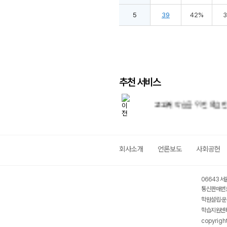
5
39
42%
추천 서비스
내신 준비도 메가스터디와 함께!
교과서 학습을 위한 확실한 선
회사소개
언론보도
사회공헌
06643 서
통신판매번호
학원설립·운
학습지원센터
copyrigh