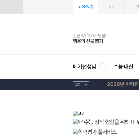
고3·N수
고2
고
선물 3개 100% 당첨!
선물 100% 증정!
여름방학 스터디 캐시백
2027 러셀 단과
스마트러닝앱
메가패스
메가패스 수강생 무료혜택!
사회공헌 캠페인
행운의 선물 뽑기
메가스터디 X 올리브
메가런 썸머스쿨
강사 공개선발
설문 EVENT
3일 무료 체험권
메가클럽 멤버십
희망이룸 메가나눔
영
메가선생님
수능·내신
2026년 학력
수능 성적 향상을 위해 내 