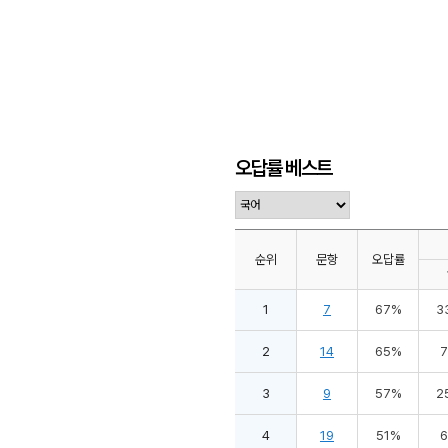
오답률 베스트
순위
문항
오답률
1
7
67%
3
2
14
65%
3
9
57%
2
4
19
51%