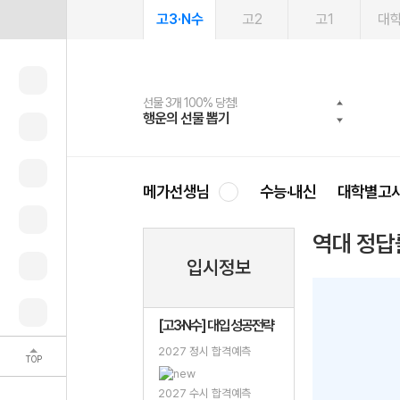
고3·N수
고2
고1
대
선물 3개 100% 당첨!
선물 100% 증정!
여름방학 스터디 캐시백
2027 러셀 단과
스마트러닝앱
메가패스
메가패스 수강생 무료혜택!
사회공헌 캠페인
행운의 선물 뽑기
메가스터디 X 올리브
메가런 썸머스쿨
강사 공개선발
설문 EVENT
3일 무료 체험권
메가클럽 멤버십
희망이룸 메가나눔
영
메가선생님
수능·내신
대학별고
역대 정답
입시정보
[고3·N수] 대입 성공전략
2027 정시 합격예측
TOP
2027 수시 합격예측