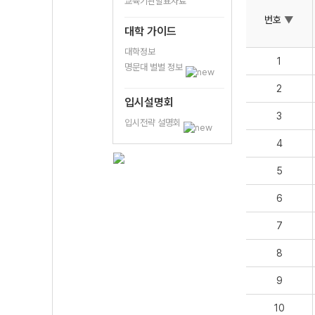
교육기관발표자료
번호
▼
대학 가이드
대학정보
1
명문대 별별 정보
2
입시설명회
3
입시전략 설명회
4
5
6
7
8
9
10