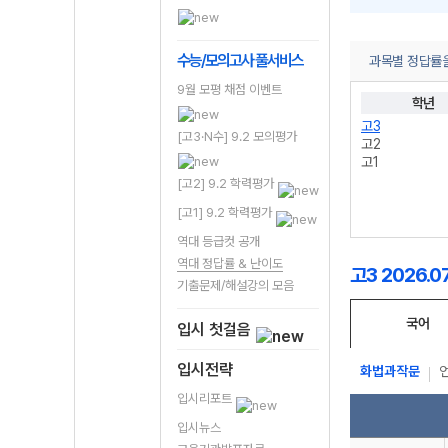
수능/모의고사 풀서비스
과목별 정답률을
9월 모평 채점 이벤트
학년
고3
[고3·N수] 9.2 모의평가
고2
고1
[고2] 9.2 학력평가
[고1] 9.2 학력평가
역대 등급컷 공개
역대 정답률 & 난이도
고3 2026.0
기출문제/해설강의 모음
국어
입시 첫걸음
입시전략
화법과작문
입시리포트
입시뉴스