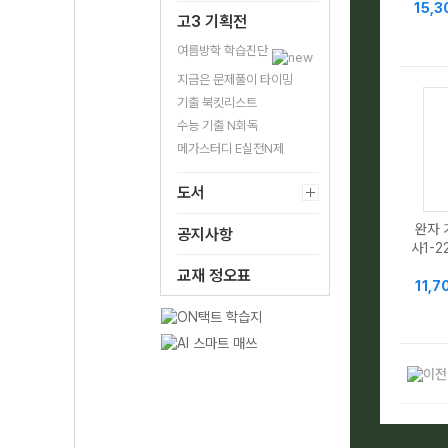
15,
고3 기획전
여름방학 학습진단
지금은 문제풀이 타이밍
기출 북킷리스트
수능 기출 N회독
메가스터디 E실전N제
도서
완자 
공지사항
사1-2
교재 정오표
11,