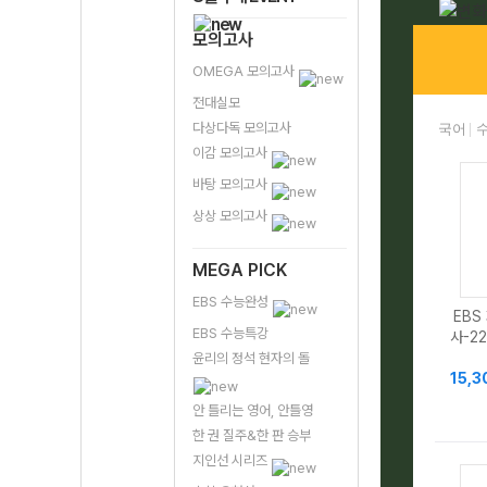
모의고사
OMEGA 모의고사
전대실모
다상다독 모의고사
국어
이감 모의고사
바탕 모의고사
상상 모의고사
MEGA PICK
EBS 수능완성
EBS
EBS 수능특강
사-2
윤리의 정석 현자의 돌
15,
안 틀리는 영어, 안틀영
한 권 질주&한 판 승부
지인선 시리즈