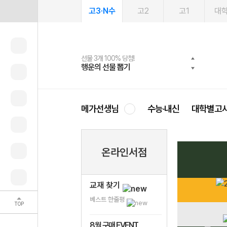
고3·N수
고2
고1
대
선물 3개 100% 당첨!
선물 100% 증정!
여름방학 스터디 캐시백
2027 러셀 단과
스마트러닝앱
메가패스
메가패스 수강생 무료혜택!
사회공헌 캠페인
행운의 선물 뽑기
메가스터디 X 올리브
메가런 썸머스쿨
강사 공개선발
설문 EVENT
3일 무료 체험권
메가클럽 멤버십
희망이룸 메가나눔
영
메가선생님
수능·내신
대학별고
온라인서점
교재 찾기
베스트 한줄평
TOP
8월 구매 EVENT