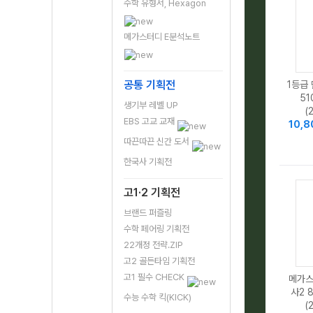
수학 유형서, Hexagon
메가스터디 E분석노트
공통 기획전
1등급
51
생기부 레벨 UP
(
EBS 고교 교재
10,
따끈따끈 신간 도서
한국사 기획전
고1·2 기획전
브랜드 퍼즐링
수학 페어링 기획전
22개정 전략.ZIP
고2 골든타임 기획전
고1 필수 CHECK
메가스
사2 
수능 수학 킥(KICK)
(