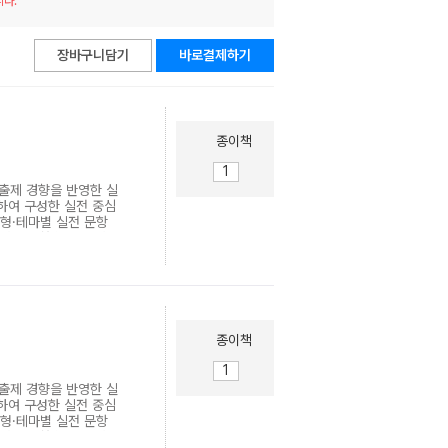
니다.
이미
리스
지형
트형
보기
보기
장바구니담기
바로결제하기
종이책
 출제 경향을 반영한 실
하여 구성한 실전 중심
유형·테마별 실전 문항
응력 극대화 ▶ 수능완성
- 시간이 부족한 수험
과적인 학습 방법을 제시
종이책
 출제 경향을 반영한 실
하여 구성한 실전 중심
유형·테마별 실전 문항
응력 극대화 ▶ 수능완성