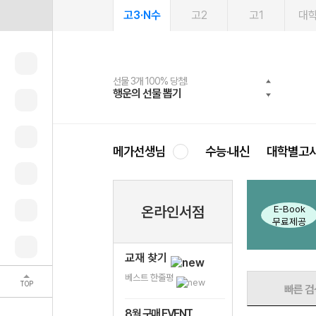
고3·N수
고2
고1
대
선물 3개 100% 당첨!
선물 100% 증정!
여름방학 스터디 캐시백
2027 러셀 단과
스마트러닝앱
메가패스
메가패스 수강생 무료혜택!
사회공헌 캠페인
행운의 선물 뽑기
메가스터디 X 올리브
메가런 썸머스쿨
강사 공개선발
설문 EVENT
3일 무료 체험권
메가클럽 멤버십
희망이룸 메가나눔
영
메가선생님
수능·내신
대학별고
E-Book
온라인서점
구매 시
배송비 0원
무료제공
교재 찾기
베스트 한줄평
TOP
빠른 검
8월 구매 EVENT