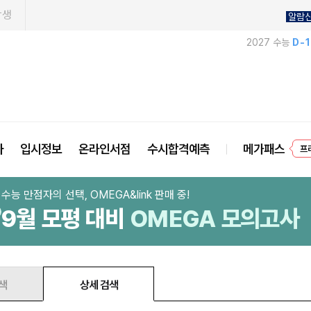
학생
알람
2027 수능
D-
사
입시정보
온라인서점
수시합격예측
메가패스
프
수능 만점자의 선택, OMEGA&link 판매 중!
9월 모평 대비
OMEGA 모의고사
색
상세 검색