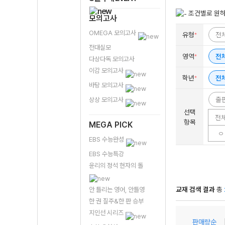
조건별로 원하
모의고사
OMEGA 모의고사
유형
전
*
전대실모
영역
전
*
다상다독 모의고사
이감 모의고사
학년
전
*
바탕 모의고사
출
상상 모의고사
선택
전
항목
MEGA PICK
ㅇ
EBS 수능완성
EBS 수능특강
윤리의 정석 현자의 돌
교재 검색 결과
총
안 틀리는 영어, 안틀영
한 권 질주&한 판 승부
지인선 시리즈
판매량순