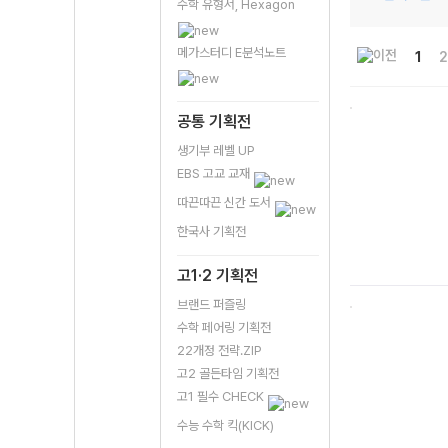
수학 유형서, Hexagon
메가스터디 E분석노트
1
2
공통 기획전
생기부 레벨 UP
EBS 고교 교재
따끈따끈 신간 도서
한국사 기획전
고1·2 기획전
브랜드 퍼즐링
수학 페어링 기획전
22개정 전략.ZIP
고2 골든타임 기획전
고1 필수 CHECK
수능 수학 킥(KICK)