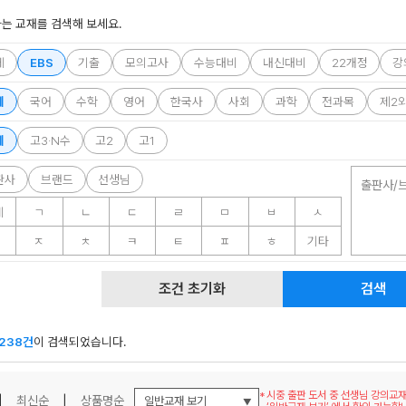
는 교재를 검색해 보세요.
체
EBS
기출
모의고사
수능대비
내신대비
22개정
강
체
국어
수학
영어
한국사
사회
과학
전과목
제2
메가스터디
체
고3·N수
고2
고1
판사
브랜드
선생님
출판사/
체
ㄱ
ㄴ
ㄷ
ㄹ
ㅁ
ㅂ
ㅅ
ㅈ
ㅊ
ㅋ
ㅌ
ㅍ
ㅎ
기타
조건 초기화
검색
238건
이 검색되었습니다.
시중 출판 도서 중 선생님 강의교
|
최신순
|
상품명순