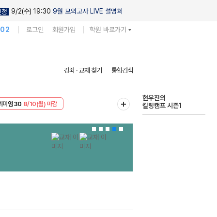
9/2(수) 19:30
9월 모의고사 LIVE 설명회
신청
102
로그인
회원가입
학원 바로가기
다채로운 난도
강좌 · 교재 찾기
통합검색
실전 모의고사
EVENT
8/10(월) 마감
현우진의
리미엄 30
8/10(월) 마감
킬링캠프 시즌1
문항별 집중
N제
지인
X
실모