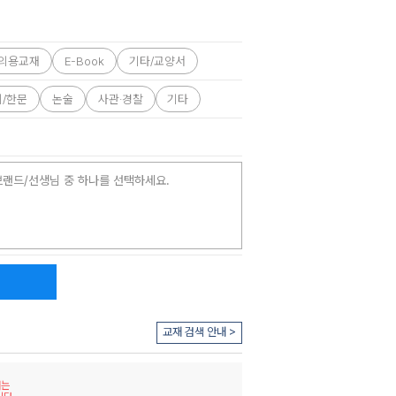
의용교재
E-Book
기타/교양서
외/한문
논술
사관·경찰
기타
브랜드/선생님 중 하나를 선택하세요.
교재 검색 안내 >
재는