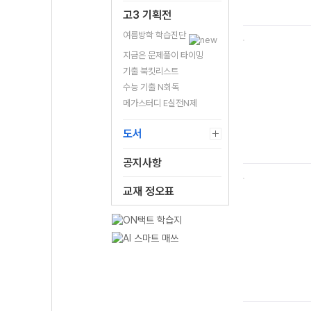
고3 기획전
여름방학 학습진단
지금은 문제풀이 타이밍
기출 북킷리스트
수능 기출 N회독
메가스터디 E실전N제
도서
공지사항
교재 정오표