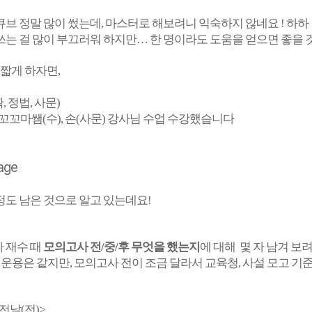
큐브 정말 많이 썼는데, 마스터로 해보려니 익숙하지 않네요 ! 하하
쓰는 걸 많이 부끄러워 하지만… 한 명이라도 도움을 얻으면 좋을 것
 짧게 하자면,
확, 정법, 사문)
메가스터디
), 꼬꼬마쌤(수), 손(사문) 강사님 수업 수강했습니다
 정도 남은 것으로 알고 있는데요!
 재수 때
모의고사 전/중/후 무엇을 했는지
에 대해
몇 자 남겨 보려
시험 운용은 같지만, 모의고사 전이 조금 달라서 교육청, 사설 모고 기
전날(전)>