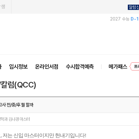
학생
알람
2027 수능
D-
사
입시정보
온라인서점
수시합격예측
메가패스
프
/칼럼(QCC)
고사 전/중/후 뭘 할까
학과 김나경 마스터
, 저는 신입 마스터이지만 헌내기입니다!