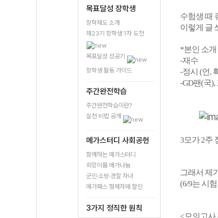
목표달성 장학생
수험생 때 
장학제도 소개
이렇게 글 
제23기 장학생 1차 도전
*본인 소개
목표달성 성공기
-재수
장학생 활동 가이드
-정시 (언, 
-GD팬(국
주간완전학습
주간완전학습이란?
실천 비법 공개
3모가 2주
메가스터디 사회공헌
함께하는 메가스터디
희망이룸 메가나눔
그래서 제가
군인·소방·경찰 자녀
(6/9는 
메가패스 형제자매 할인
3가지 정직한 원칙
<모의고사 