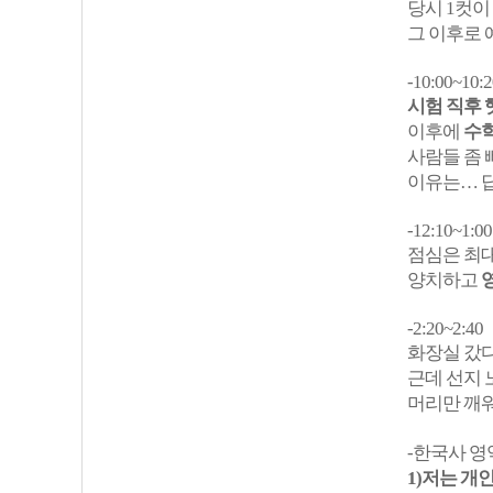
당시 1컷이
그 이후로 
-10:00~10:2
시험 직후 
이후에
수학
사람들 좀 
이유는… 
-12:10~1:0
점심은 최대
양치하고
-2:20~2:40
화장실 갔
근데 선지 
머리만 깨워
-한국사 영
1)저는 개