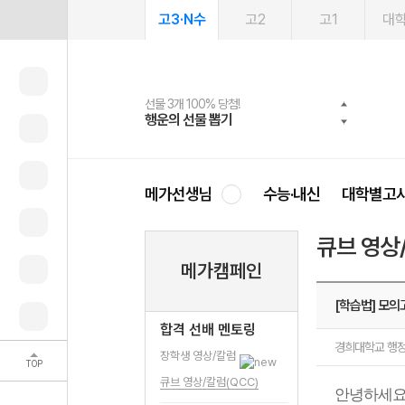
고3·N수
고2
고1
대
선물 3개 100% 당첨!
선물 100% 증정!
여름방학 스터디 캐시백
2027 러셀 단과
스마트러닝앱
메가패스
메가패스 수강생 무료혜택!
사회공헌 캠페인
행운의 선물 뽑기
메가스터디 X 올리브
메가런 썸머스쿨
강사 공개선발
설문 EVENT
3일 무료 체험권
메가클럽 멤버십
희망이룸 메가나눔
영
메가선생님
수능·내신
대학별고
큐브 영상
메가캠페인
[학습법] 모의
합격 선배 멘토링
경희대학교 행정
장학생 영상/칼럼
TOP
큐브 영상/칼럼(QCC)
안녕하세요