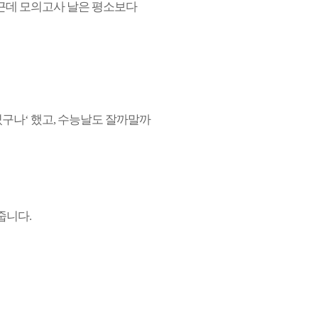
 근데 모의고사 날은 평소보다
였구나‘ 했고, 수능날도 잘까말까
줍니다.