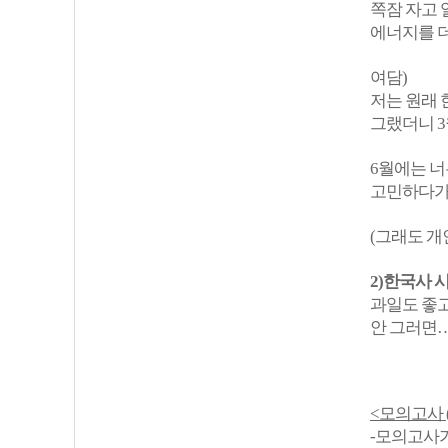
쪽잠 자고 
에너지를 더
여담)
저는 원래 
그랬더니 3
6월에는 너
고민하다가 
(그래도 개
2)한국사 
과일도 좋고
안 그러면…
<모의고사 (
-모의고사가