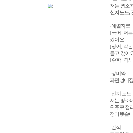
저는 평소처
선지노트, 
-예열자료
[국어] 저
갔어요!
[영어] 작년
들고 갔어요
[수학] 역
-상비약
과민성대장증
-선지 노트
저는 평소에
위주로 정리
정리했습니
-간식