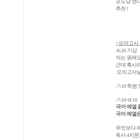
포도당 캔디
추천 !
<모의고사 
-6:20 기상
저는 원래
근데 혹시
모의고사날만
-7:10 학원
-7:10~8:10
국어 예열 
국어 예열은
무엇보다 제
독서 4지문