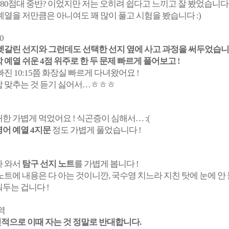
 80점대 중반? 이었지만 저는 오히려 쉽다고 느끼고 잘 봤었습니다
예열을 저만큼은 아니여도 꽤 많이 풀고 시험을 봤습니다 :)
0
헷갈린 선지와 그런데도 선택한 선지 옆에 사고 과정을 써두었습
 예열 쉬운 4점 위주로 한 두 문제 빠르게 풀어보고 !
빠진 10:15쯤 화장실 빠르게 다녀왔어요 !
답 맞추는 것 듣기 싫어서…ㅎㅎㅎ
0
한 가볍게 먹었어요 ! 식곤증이 심해서… :(
영어 예열 4지문
정도 가볍게 풀었습니다 !
다 와서
탐구 선지 노트
를 가볍게 봅니다 !
노트에 내용은 다 아는 것이니깐, 국수영 치느라 지친 탓에 눈에 안 
두는 겁니다 !
역
인적으로 이때 자는 것 정말로 반대합니다.