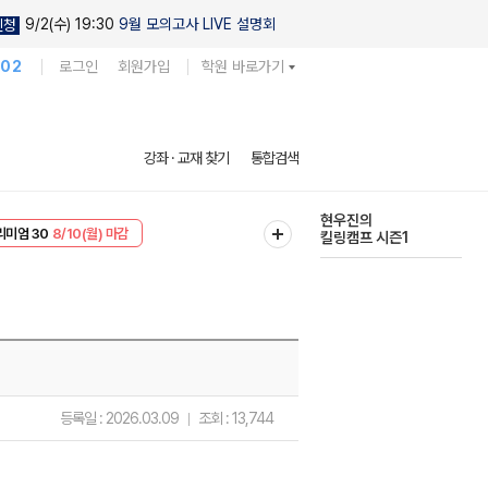
9/2(수) 19:30
9월 모의고사 LIVE 설명회
신청
102
로그인
회원가입
학원 바로가기
강좌 · 교재 찾기
통합검색
현우진의
킬링캠프 시즌1
EVENT
8/10(월) 마감
다채로운 난도
리미엄 30
8/10(월) 마감
실전 모의고사
등록일 :
2026.03.09
조회 :
13,744