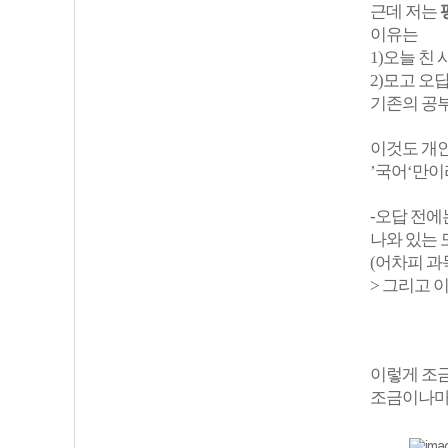
근데 저는
이유는
1)오늘 친 
2)모고 오
기존의 공부
이것도 개인
’국어‘만이
-오답 전에
나와 있는 
(어차피 과
> 그리고 
이렇게 조금
조금이나마