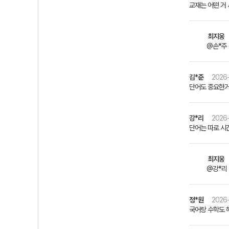
교재는 어떤 거
최지웅
@손*주
김*준
2026-
단어도 중요한거
강*리
2026-
단어는 따로 시
최지웅
@강*리 
정*원
2026-
국어랑 수학도 