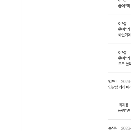
이*성
@이*리
이*성
@이*리
하는거에
이*성
@이*리 
모두 올
엄*민
2026-
인강쌤 커리 따
최지웅
@엄*민
손*주
2026-