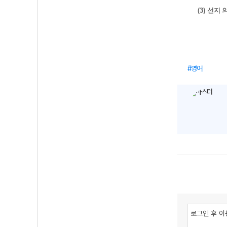
(3)
선지 
정답
/
오답
왜 맞는지
그 문제는
영어
이렇게만 
저는 다음