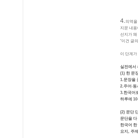
4.
의역을
지문 내용
선지가 왜
“
이건 글의
이 단계가
실전에서 
(1)
한 문
1.
문장을 
2.
주어
·
동
3.
한국어로
하루에
10
(2)
문단 
문단을 다
한국어 한
요지
,
주