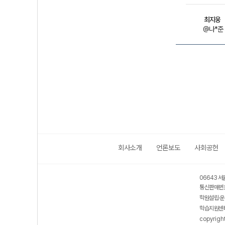
최지웅
@나*준
회사소개
언론보도
사회공헌
06643 서
통신판매번호
학원설립·운
학습지원센터
copyrigh