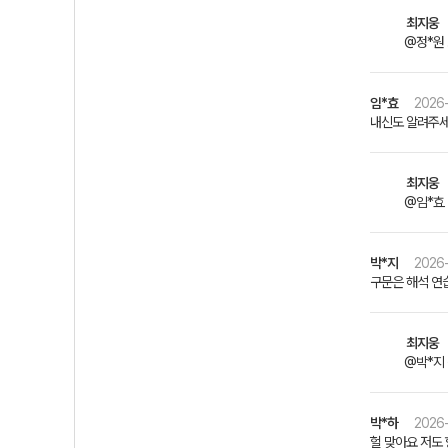
최지웅
@정*원
임*효
2026-
내신도 알려주
최지웅
@임*효
박*지
2026-
구문은 해석 연
최지웅
@박*지
박*하
2026-
헐 맞아요 저도