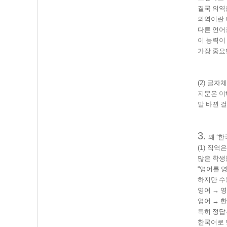
결국 의역
의역이란 
다른 언어
이 능력이
가장 중요
(2)
글자체
지문은 이
말 바뀐 
3.
왜
‘
한
(1)
직역은
많은 학생
“
영어를 
하지만 수
영어
→
영
영어
→
한
특히 정답
한국어로 