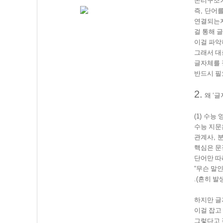
논리구조가
즉
,
단어를
연결되는지
걸 통해 
이걸 파악
그래서 대
글자체를 
반드시 
2.
왜
‘
글
(1)
수능 
수능 지문
관계사
,
핵심은 문
단어만 따
“
무슨 말인
.(
흔히 발
하지만 글
이걸 잡고
그렇다고 