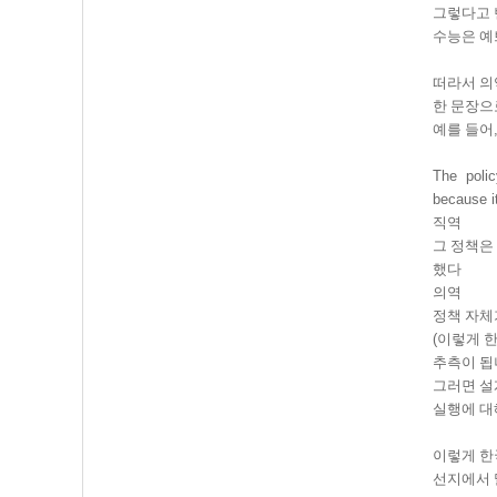
그렇다고 
수능은 예
떠라서 의
한 문장으
예를 들어
The polic
because i
직역
그 정책은
했다
의역
정책 자체
(
이렇게 한
추측이 됩
그러면 설
실행에 대
이렇게 한
선지에서 