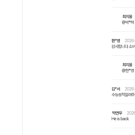
최지웅
@박*하 
한*영
2026-
감사합니다 소비
최지웅
@한*영 
김*서
2026-
수능성적알려주실
박연우
2026
He is back