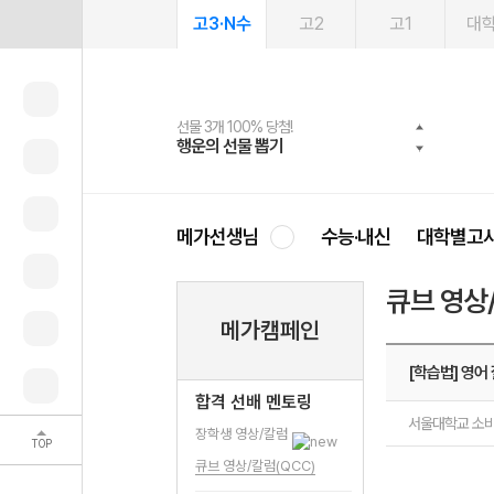
고3·N수
고2
고1
대
선물 3개 100% 당첨!
선물 100% 증정!
여름방학 스터디 캐시백
2027 러셀 단과
스마트러닝앱
메가패스
메가패스 수강생 무료혜택!
사회공헌 캠페인
행운의 선물 뽑기
메가스터디 X 올리브
메가런 썸머스쿨
강사 공개선발
설문 EVENT
3일 무료 체험권
메가클럽 멤버십
희망이룸 메가나눔
영
메가선생님
수능·내신
대학별고
큐브 영상
메가캠페인
[학습법] 영어 
합격 선배 멘토링
서울대학교 소
장학생 영상/칼럼
TOP
큐브 영상/칼럼(QCC)