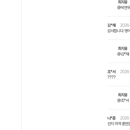
최지웅
@박연우
김*재
2026-
감사합니다 영어
최지웅
@김*재 
조*서
2026-
????
최지웅
@조*서 
나*준
2026-
선지 의역 훈련은