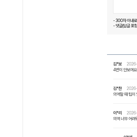
- 300자 이내
- 댓글(답글 포
김*보
2026-
4번이 안보여요
김*찬
2026-
의역할 때 팁이
이*리
2026-
의역 너무 어려