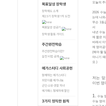
오늘의 주
목표달성 장학생
장학제도 소개
2026
수능
제23기 장학생 1차 도전
는데 나와
무슨
1
등
서
목표달성 성공기
내년 수능
장학생 활동 가이드
제 짧은 
바래서 이
주간완전학습
제 영어공
주간완전학습이란?
(
해야 할 
실천 비법 공개
아니기 때
요
.)
메가스터디 사회공헌
함께하는 메가스터디
저는 앞
희망이룸 메가나눔
이번 영
군인·소방·경찰 자녀
메가패스 형제자매 할인
1.
수능 
3가지 정직한 원칙
수능 영어