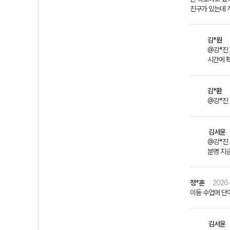
친구가 있는데 걔
김*원
@강*진 
시간에 
김*환
@강*진 
김서윤
@강*진 
분명 지
정*훈
2026-
이동 수업에 단
김서윤