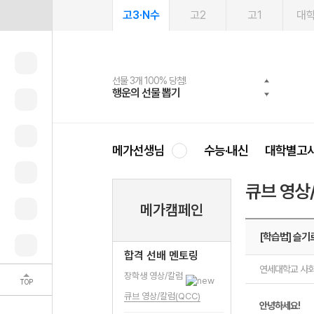
고3·N수
고2
고1
대
선물 3개 100% 당첨!
선물 100% 증정!
2027 러셀 단과
스마트러닝앱
메가패스
메가패스 수강생 무료혜택!
사회공헌 캠페인
행운의 선물 뽑기
메가스터디 X 올리브
강사 공개선발
설문 EVENT
3일 무료 체험권
메가클럽 멤버십
희망이룸 메가나눔
영
메가선생님
수능·내신
대학별고
큐브 영상
메가캠페인
[학습법] 슬
합격 선배 멘토링
연세대학교 사
장학생 영상/칼럼
TOP
큐브 영상/칼럼(QCC)
안녕하세요!