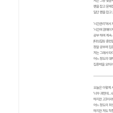
저는 그냥 몇분
펜을 잡고 문제
일단 펜을 잡고
‘시간관리’에서
‘시간에 얽매이지
공부 하며 계속
(타임킬링 훈련
정말 공부에 집
저는 그래서 타
어느 정도의 대
집중력을 오히려
---------------
오늘은 이렇게 
‘너무 과한데…내
하지만 고3이라
어느 정도의 희
하지만 저도 학