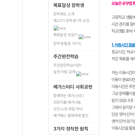
오늘은 공부법 특
목표달성 장학생
장학제도 소개
고등학교 생활에
제23기 장학생 1차 도전
시간 관리를 잘
학교생활 중에 
목표달성 성공기
장학생 활동 가이드
1. 이동시간 
등교시간, 하교
주간완전학습
작은 목표를 세
주간완전학습이란?
실천 비법 공개
저는 이동시간마
이동이 완료되면
메가스터디 사회공헌
이동시간은 주변
그냥 문제풀이를
함께하는 메가스터디
쉽지 않습니다!
희망이룸 메가나눔
그래서 쉽지만 
군인·소방·경찰 자녀
단순 영어 단어
메가패스 형제자매 할인
영어 단어 암기
이동시간을 활용
3가지 정직한 원칙