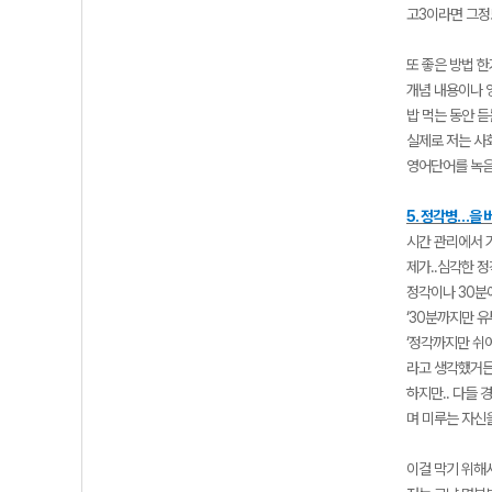
고3이라면 그정
또 좋은 방법 
개념 내용이나 
밥 먹는 동안 
실제로 저는 사
영어단어를 녹음
5. 정각병…을 
시간 관리에서 
제가..심각한 
정각이나 30분
‘30분까지만 
‘정각까지만 쉬
라고 생각했거
하지만.. 다들 
며 미루는 자신
이걸 막기 위해서