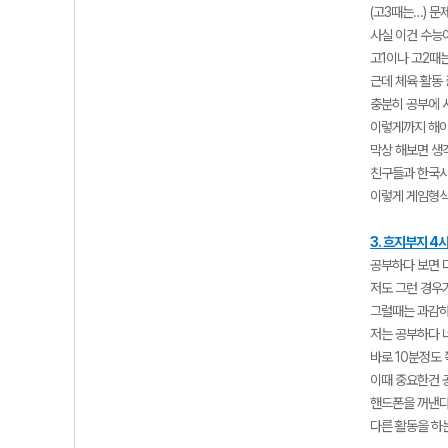
(고3때는…) 
사실 이건 수능
고1이나 고2때
근데 체육 활동
충분히 공부에 
이렇게까지 해야
막상 해보면 생
친구들과 한국사
이렇게 게임형식
3. 흐지부지 4
공부하다 보면 
저도 그런 경우
그럴때는 과감하
저는 공부하다 
바로 10분정도 
이때 중요한건 
핸드폰을 꺼낸다
다른 활동을 하