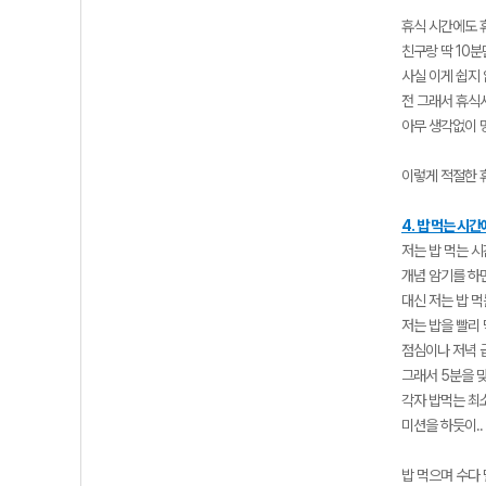
휴식 시간에도 
친구랑 딱 10분
사실 이게 쉽지
전 그래서 휴식
아무 생각없이 
이렇게 적절한 
4. 밥 먹는 시
저는 밥 먹는 
개념 암기를 하
대신 저는 밥 
저는 밥을 빨리
점심이나 저녁 급
그래서 5분을 
각자 밥먹는 최
미션을 하듯이..
밥 먹으며 수다