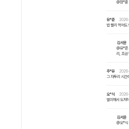
@정*훈 
유*준
2026-
밥 빨리 먹어도
김서윤
@유*준
리, 조금
주*유
2026-
그 자투리 시간에
오*식
2026-
멀미해서 도저히
김서윤
@오*식