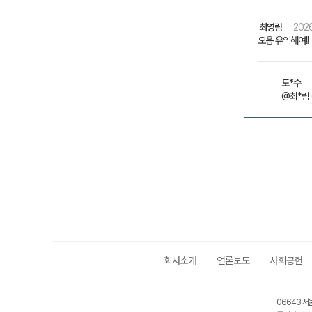
최영림
2026
오옹 유익해여!!
도*수
@최*림 
회사소개
언론보도
사회공헌
06643 서